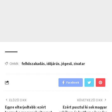
felhőszakadás
,
időjárás
,
jégeső
,
zivatar
Címkék:
Facebook
ELŐZŐ CIKK
KÖVETKEZŐ CIKK
Egyre elterjedtebb: ezért
Ezért pusztul ki sok magyar