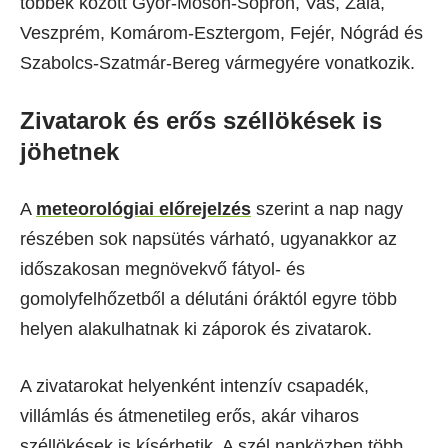
többek között Győr-Moson-Sopron, Vas, Zala,
Veszprém, Komárom-Esztergom, Fejér, Nógrád és
Szabolcs-Szatmár-Bereg vármegyére vonatkozik.
Zivatarok és erős széllökések is
jöhetnek
A
meteorológiai előrejelzés
szerint a nap nagy
részében sok napsütés várható, ugyanakkor az
időszakosan megnövekvő fátyol- és
gomolyfelhőzetből a délutáni óráktól egyre több
helyen alakulhatnak ki záporok és zivatarok.
A zivatarokat helyenként intenzív csapadék,
villámlás és átmenetileg erős, akár viharos
széllökések is kísérhetik. A szél napközben több