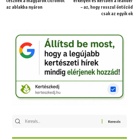
tesznek a magyarok citromot
erkélyen és kertben a leander
az ablakba nyáron
– az, hogy rosszul öntözöd
csak az egyik ok
Keresés
erre: