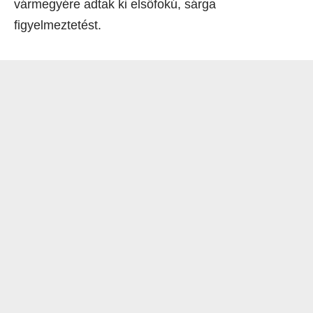
vármegyére adtak ki elsőfokú, sárga
figyelmeztetést.