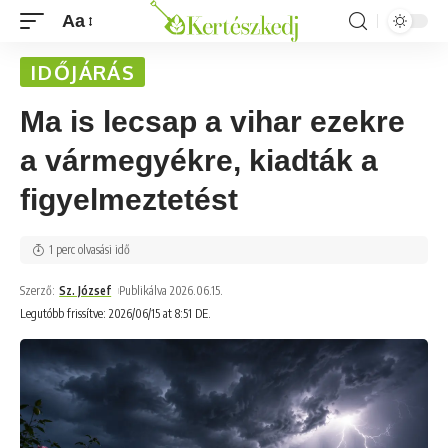
Aa
IDŐJÁRÁS
Ma is lecsap a vihar ezekre
a vármegyékre, kiadták a
figyelmeztetést
1 perc olvasási idő
Szerző:
Sz. József
Publikálva 2026.06.15.
Legutóbb frissítve: 2026/06/15 at 8:51 DE.