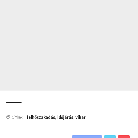
felhőszakadás
,
időjárás
,
vihar
Címkék: