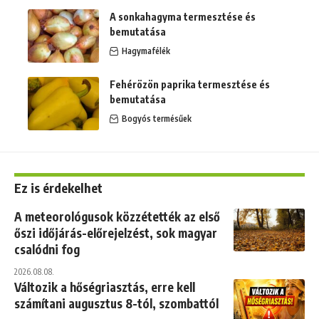
A sonkahagyma termesztése és
bemutatása
Hagymafélék
Fehérözön paprika termesztése és
bemutatása
Bogyós termésűek
Ez is érdekelhet
A meteorológusok közzétették az első
őszi időjárás-előrejelzést, sok magyar
csalódni fog
2026.08.08.
Változik a hőségriasztás, erre kell
számítani augusztus 8-tól, szombattól