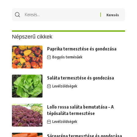
Keresés
erre:
Népszerű cikkek
Paprika termesztése és gondozása
Bogyós termésűek
Saláta termesztése és gondozása
Levélzöldségek
Lollo rossa saláta bemutatása – A
tépősaláta termesztése
Levélzöldségek
Sárgarépa termesztése és gondozása