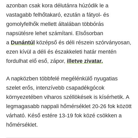
azonban csak kora délutánra húzódik le a
vastagabb felhőtakaró, ezután a fátyol- és
gomolyfelhők mellett általában többórás
napsütésre lehet számítani. Elsősorban
a
Dunántúl
középső és déli részein szórványosan,
ezen kívül a déli és északkeleti határ mentén
fordulhat elő eső, zápor,
illetve zivatar.
A napközben többfelé megélénkülő nyugatias
szelet erős, intenzívebb csapadékgócok
környezetében viharos széllökések is kísérhetik. A
legmagasabb nappali hőmérséklet 20-26 fok között
várható. Késő estére 13-19 fok közé csökken a
hőmérséklet.