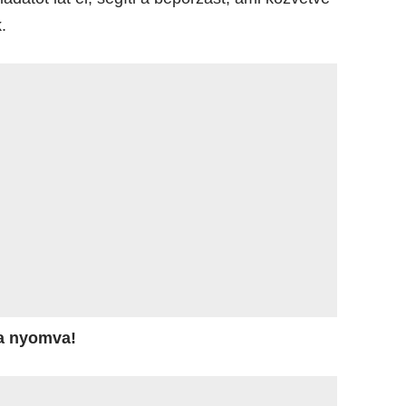
.
ra nyomva!