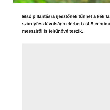
Első pillantásra ijesztőnek tűnhet a ké
szárnyfesztávolsága elérheti a 4-5 centimé
messziről is feltűnővé teszik.