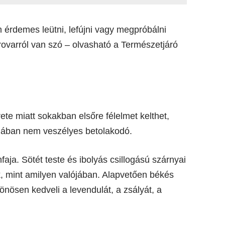
 érdemes leütni, lefújni vagy megpróbálni
rovarról van szó – olvasható a Természetjáró
e miatt sokakban elsőre félelmet kelthet,
ójában nem veszélyes betolakodó.
ja. Sötét teste és ibolyás csillogású szárnyai
, mint amilyen valójában. Alapvetően békés
lönösen kedveli a levendulát, a zsályát, a