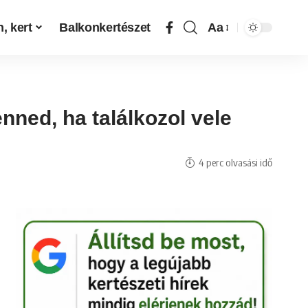
, kert
Balkonkertészet
Aa
nned, ha találkozol vele
4 perc olvasási idő