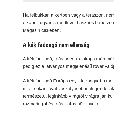
Ha felbukkan a kertben vagy a teraszon, nem
elkapni, ugyanis rendkívül hasznos beporzó 
Magazin cikkében.
A kék fadongó nem ellenség
A kék fadongó, más néven xilokopa méh méret
pedig ez a látványos megjelenésű rovar val
A kék fadongó Európa egyik legnagyobb méhfa
miatt sokan jóval veszélyesebbnek gondolják
természetű, leginkább virágról virágra jár, kü
rozmaringot és más illatos növényeket.