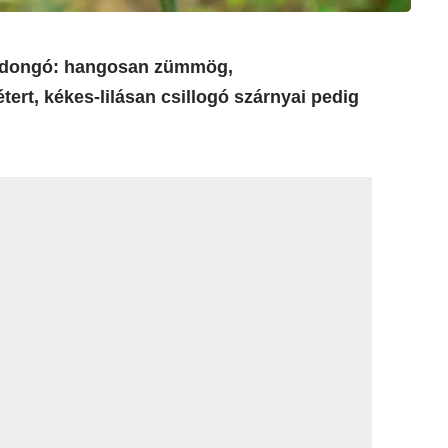
k fadongó: hangosan zümmög,
tert, kékes-lilásan csillogó szárnyai pedig