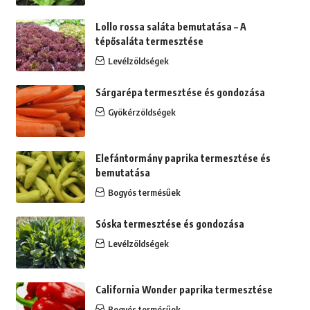
Lollo rossa saláta bemutatása – A
tépősaláta termesztése
Levélzöldségek
Sárgarépa termesztése és gondozása
Gyökérzöldségek
Elefántormány paprika termesztése és
bemutatása
Bogyós termésűek
Sóska termesztése és gondozása
Levélzöldségek
California Wonder paprika termesztése
Bogyós termésűek