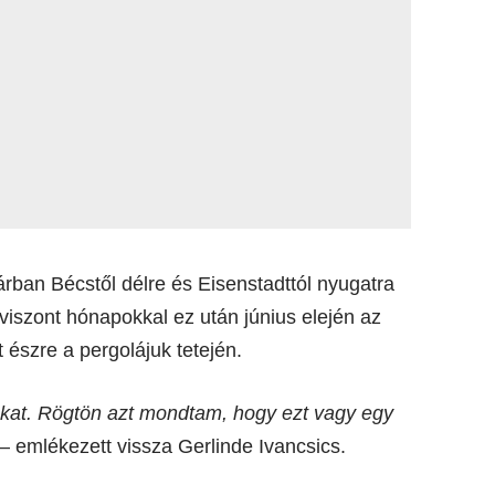
ban Bécstől délre és Eisenstadttól nyugatra
 viszont hónapokkal ez után június elején az
 észre a pergolájuk tetején.
ukat. Rögtön azt mondtam, hogy ezt vagy egy
– emlékezett vissza Gerlinde Ivancsics.