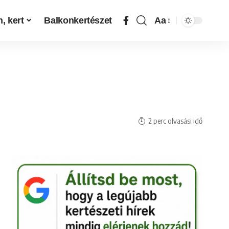
, kert
Balkonkertészet
Aa
2 perc olvasási idő