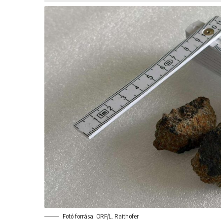
Fotó forrása: ORF/L. Raithofer