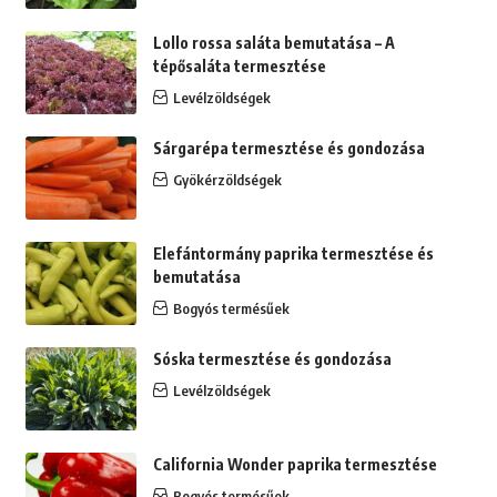
Lollo rossa saláta bemutatása – A
tépősaláta termesztése
Levélzöldségek
Sárgarépa termesztése és gondozása
Gyökérzöldségek
Elefántormány paprika termesztése és
bemutatása
Bogyós termésűek
Sóska termesztése és gondozása
Levélzöldségek
California Wonder paprika termesztése
Bogyós termésűek