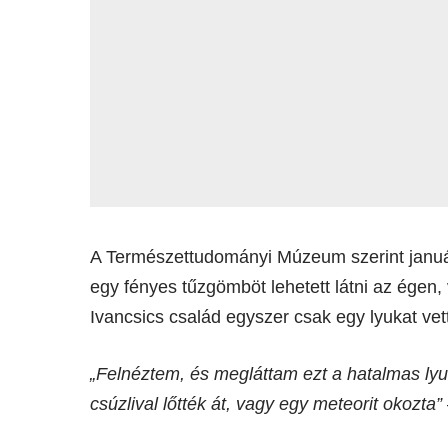
A Természettudományi Múzeum szerint január
egy fényes tűzgömböt lehetett látni az égen,
Ivancsics család egyszer csak egy lyukat vett
„Felnéztem, és megláttam ezt a hatalmas ly
csúzlival lőtték át, vagy egy meteorit okozta”