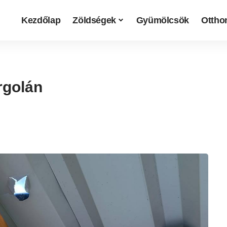
Kezdőlap
Zöldségek
Gyümölcsök
Otthon
rgolán