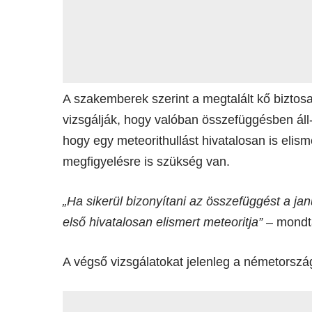
A szakemberek szerint a megtalált kő biztos
vizsgálják, hogy valóban összefüggésben áll
hogy egy meteorithullást hivatalosan is eli
megfigyelésre is szükség van.
„Ha sikerül bizonyítani az összefüggést a j
első hivatalosan elismert meteoritja”
– mondta
A végső vizsgálatokat jelenleg a németorszá