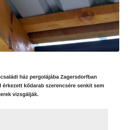
 családi ház pergolájába Zagersdorfban
l érkezett kődarab szerencsére senkit sem
erek vizsgálják.