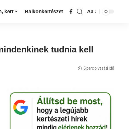
, kert
Balkonkertészet
Aa
 mindenkinek tudnia kell
6 perc olvasási idő