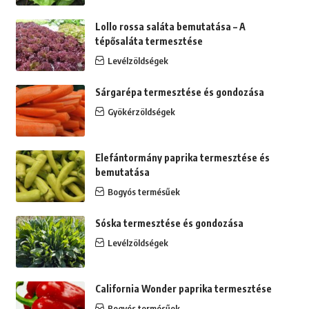
Lollo rossa saláta bemutatása – A
tépősaláta termesztése
Levélzöldségek
Sárgarépa termesztése és gondozása
Gyökérzöldségek
Elefántormány paprika termesztése és
bemutatása
Bogyós termésűek
Sóska termesztése és gondozása
Levélzöldségek
California Wonder paprika termesztése
Bogyós termésűek