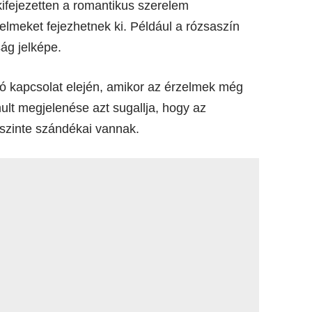
 kifejezetten a romantikus szerelem
lmeket fejezhetnek ki. Például a rózsaszín
ág jelképe.
zó kapcsolat elején, amikor az érzelmek még
mult megjelenése azt sugallja, hogy az
 őszinte szándékai vannak.