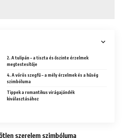
2. A tulipán – a tiszta és őszinte érzelmek
megtestesítője
4. A vörös szegfű – a mély érzelmek és a hűség
szimbóluma
Tippek a romantikus virágajándék
kiválasztásához
időtlen szerelem szimbóluma