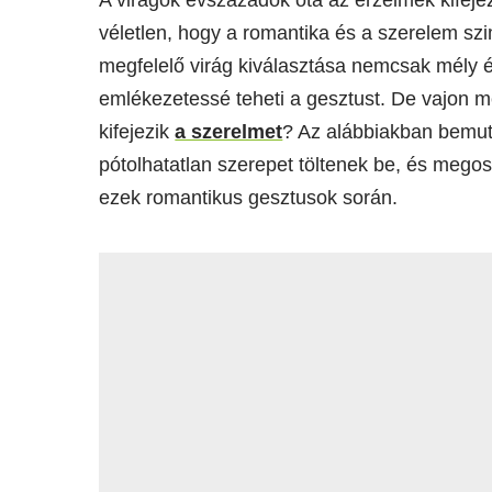
A virágok évszázadok óta az érzelmek kifeje
véletlen, hogy a romantika és a szerelem szi
megfelelő virág kiválasztása nemcsak mély 
emlékezetessé teheti a gesztust. De vajon m
kifejezik
a szerelmet
? Az alábbiakban bemut
pótolhatatlan szerepet töltenek be, és mego
ezek romantikus gesztusok során.