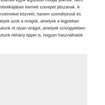
zésének egyik legszebb módját jelentik. Nem
mbolikájában kiemelt szerepet játszanak. A
érzelmeket közvetít, hanem személyessé és
elyek azok a virágok, amelyek a legjobban
atunk öt olyan virágot, amelyek szívügyekben
sztunk néhány tippet is, hogyan használhatók