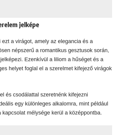
zerelem jelképe
i ezt a virágot, amely az elegancia és a
önösen népszerű a romantikus gesztusok során,
 jelképezi. Ezenkívül a liliom a hűséget és a
ges helyet foglal el a szerelmet kifejező virágok
tel és csodálattal szeretnénk kifejezni
ideális egy különleges alkalomra, mint például
a kapcsolat mélysége kerül a középpontba.