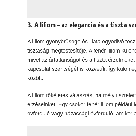
3. A liliom – az elegancia és a tiszta s
A liliom gyönyörűsége és illata egyedivé tesz
tisztaság megtestesítője. A fehér liliom kül
mivel az ártatlanságot és a tiszta érzelmeket
kapcsolat szentségét is közvetíti, így különle
között.
A liliom tökéletes választás, ha mély tisztelet
érzéseinket. Egy csokor fehér liliom például 
évforduló vagy házassági évforduló, amikor 