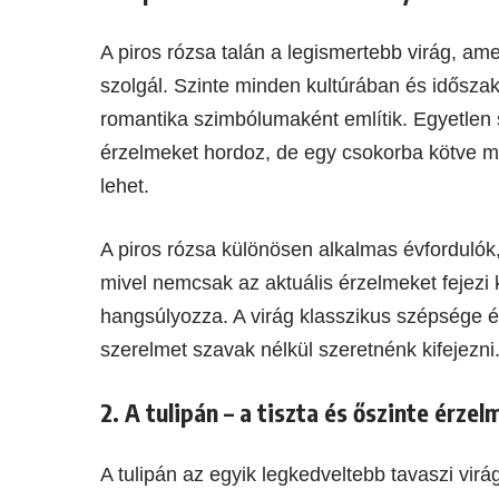
A piros rózsa talán a legismertebb virág, a
szolgál. Szinte minden kultúrában és idősza
romantika szimbólumaként említik. Egyetlen 
érzelmeket hordoz, de egy csokorba kötve má
lehet.
A piros rózsa különösen alkalmas évfordulók
mivel nemcsak az aktuális érzelmeket fejezi 
hangsúlyozza. A virág klasszikus szépsége és
szerelmet szavak nélkül szeretnénk kifejezni
2. A tulipán – a tiszta és őszinte érze
A tulipán az egyik legkedveltebb tavaszi virá