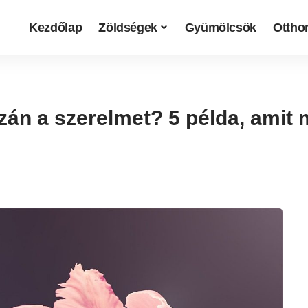
Kezdőlap
Zöldségek
Gyümölcsök
Otthon
azán a szerelmet? 5 példa, amit