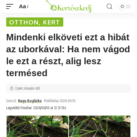
Aa
OTTHON, KERT
Mindenki elköveti ezt a hibát
az uborkával: Ha nem vágod
le ezt a részt, alig lesz
termésed
3 perc olvasási idő
Szerző:
Nagy Boglárka
Publikálva 2026.06.10.
Legutóbb frissítve: 2026/06/10 at 12:31 DU.