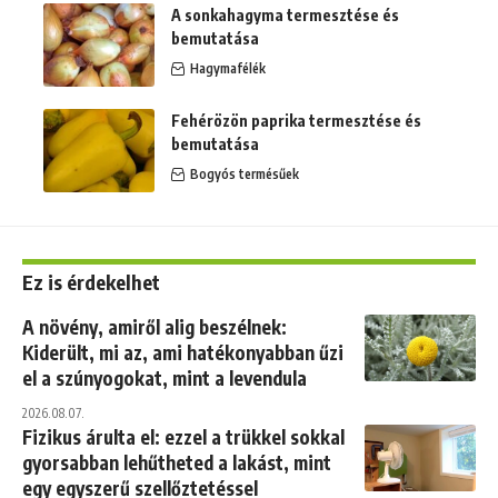
A sonkahagyma termesztése és
bemutatása
Hagymafélék
Fehérözön paprika termesztése és
bemutatása
Bogyós termésűek
Ez is érdekelhet
A növény, amiről alig beszélnek:
Kiderült, mi az, ami hatékonyabban űzi
el a szúnyogokat, mint a levendula
2026.08.07.
Fizikus árulta el: ezzel a trükkel sokkal
gyorsabban lehűtheted a lakást, mint
egy egyszerű szellőztetéssel