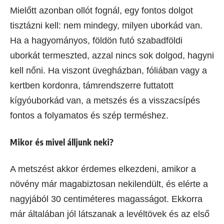
Mielőtt azonban ollót fognál, egy fontos dolgot
tisztázni kell: nem mindegy, milyen uborkád van.
Ha a hagyományos, földön futó szabadföldi
uborkát termeszted, azzal nincs sok dolgod, hagyni
kell nőni. Ha viszont üvegházban, fóliában vagy a
kertben kordonra, támrendszerre futtatott
kígyóuborkád van, a metszés és a visszacsípés
fontos a folyamatos és szép terméshez.
Mikor és mivel álljunk neki?
A metszést akkor érdemes elkezdeni, amikor a
növény már magabiztosan nekilendült, és elérte a
nagyjából 30 centiméteres magasságot. Ekkorra
már általában jól látszanak a levéltövek és az első