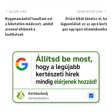
ELŐZŐ CIKK
KÖVETKEZŐ CIKK
Nagymamámtól tanultam ezt
Óriási hibát követsz el, ha
a hihetetlen módszert, amitől
kigyomlálod: ez az apró kerti
azonnal eltűnnek a
gaz egy igazi vitaminbomba
levéltetvek