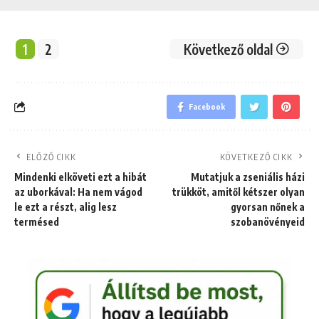
1
2
Következő oldal
Facebook
ELŐZŐ CIKK
KÖVETKEZŐ CIKK
Mindenki elköveti ezt a hibát
Mutatjuk a zseniális házi
az uborkával: Ha nem vágod
trükköt, amitől kétszer olyan
le ezt a részt, alig lesz
gyorsan nőnek a
termésed
szobanövényeid