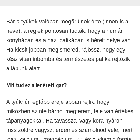
Bár a tyúkok valóban megőrülnek érte (innen is a
neve), a régiek pontosan tudták, hogy a humán
konyhában és a házi patikában is bérelt helye van.
Ha kicsit jobban megismered, rájössz, hogy egy
kész vitaminbomba és természetes patika rejtőzik
a lábunk alatt.
Mit tud ez a lenézett gaz?
A tyúkhúr legfőbb ereje abban rejlik, hogy
miközben szinte bárhol megterem, tele van értékes
tápanyagokkal. Ha tavasszal vagy kora nyáron
friss zöldre vágysz, érdemes számolnod vele, mert
igazi kalcium-, magnézium-, C- és A-vitamin forrás.