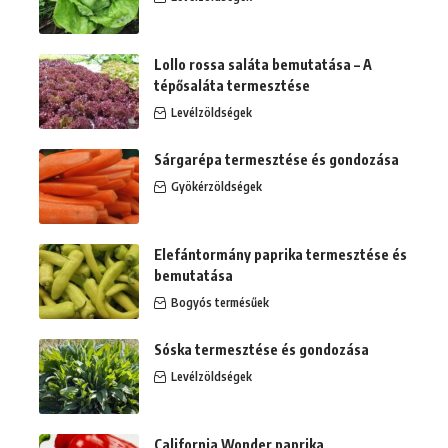
Lollo rossa saláta bemutatása – A
tépősaláta termesztése
Levélzöldségek
Sárgarépa termesztése és gondozása
Gyökérzöldségek
Elefántormány paprika termesztése és
bemutatása
Bogyós termésűek
Sóska termesztése és gondozása
Levélzöldségek
California Wonder paprika