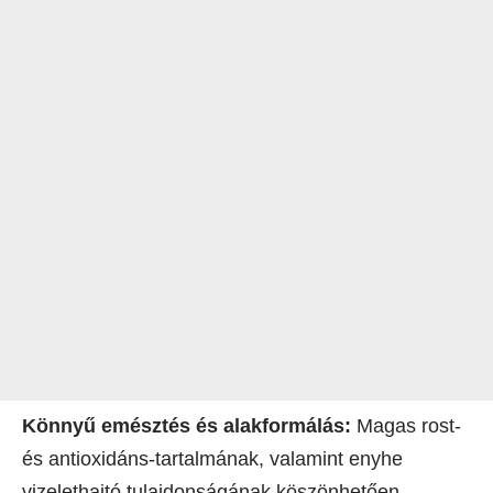
Könnyű emésztés és alakformálás:
Magas rost-
és antioxidáns-tartalmának, valamint enyhe
vizelethajtó tulajdonságának köszönhetően