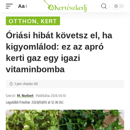
Aa
OTTHON, KERT
Óriási hibát követsz el, ha
kigyomlálod: ez az apró
kerti gaz egy igazi
vitaminbomba
3 perc olvasási idő
Szerző:
M. Norbert
Publikálva 2026.06.10.
Legutóbb frissítve: 2026/06/10 at 12:36 DU.