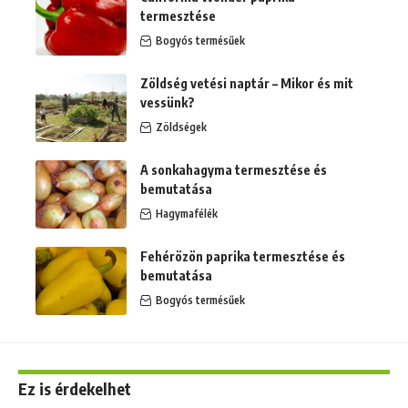
termesztése
Bogyós termésűek
Zöldség vetési naptár – Mikor és mit
vessünk?
Zöldségek
A sonkahagyma termesztése és
bemutatása
Hagymafélék
Fehérözön paprika termesztése és
bemutatása
Bogyós termésűek
Ez is érdekelhet