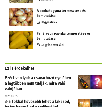
A sonkahagyma termesztése és
bemutatása
Hagymafélék
Fehérözön paprika termesztése és
bemutatása
Bogyós termésűek
Ez is érdekelhet
Ezért van lyuk a csavarhúzó nyelében –
a legtöbben nem tudják, mire való
valójában
2026.08.05.
3-5 fokkal hűvösebb lehet a lakásod,
ha így használod a redőnyöket