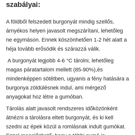
szabályai:
A földből felszedett burgonyát mindig szellős,
árnyékos helyen javasolt megszárítani, lehetőleg
ne egymáson. Ennek köszönhetően 1-2 hét alatt a
héja tovább erősödik és szárazzá válik.
A burgonyát legjobb 4-6 °C tárolni, lehetőleg
magas páratartalom mellett (85-90%),és
mindenképpen sötétben, ugyanis a fény hatására a
burgonya zöldülésnek indul, ami mérgező
anyagokat hoz létre a gumóban.
Tárolás alatt javasolt rendszeres időközönként
átnézni a tárolásra eltett burgonyát, és ki kell
szedni az épek közül a romlásnak indult gumókat.