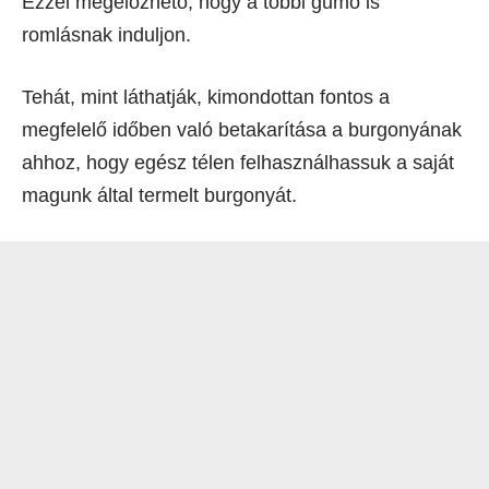
Ezzel megelőzhető, hogy a többi gumó is
romlásnak induljon.
Tehát, mint láthatják, kimondottan fontos a
megfelelő időben való betakarítása a burgonyának
ahhoz, hogy egész télen felhasználhassuk a saját
magunk által termelt burgonyát.