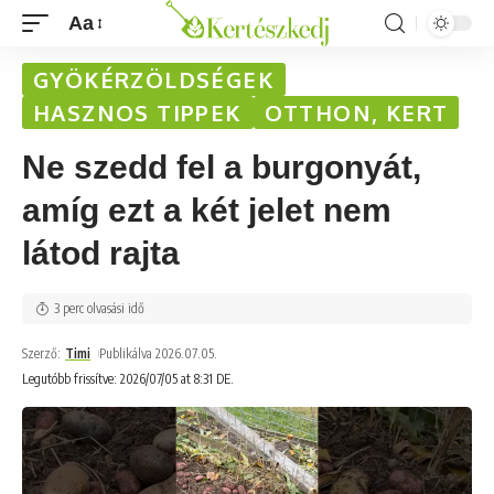
Aa
GYÖKÉRZÖLDSÉGEK
HASZNOS TIPPEK
OTTHON, KERT
Ne szedd fel a burgonyát,
amíg ezt a két jelet nem
látod rajta
3 perc olvasási idő
Szerző:
Timi
Publikálva 2026.07.05.
Legutóbb frissítve: 2026/07/05 at 8:31 DE.