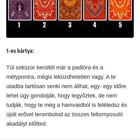
1-es kártya:
Túl sokszor kerültél már a padlóra és a
mélypontra, mégis leküzdhetetlen vagy. A te
utadba tartósan senki nem állhat, egy- egy időre
lehet úgy gondolják, hogy legyőztek, de nem
tudják, hogy te még a hamvaidból is feléledsz és
újúlt erővel lerombolod az összes feltornyosuló
akadályt előtted.