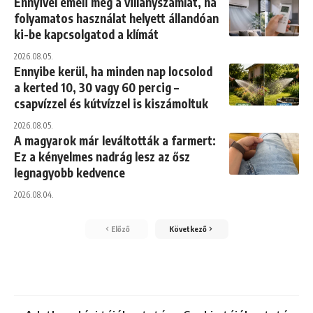
Ennyivel emeli meg a villanyszámlát, ha
folyamatos használat helyett állandóan
ki-be kapcsolgatod a klímát
2026.08.05.
Ennyibe kerül, ha minden nap locsolod
a kerted 10, 30 vagy 60 percig –
csapvízzel és kútvízzel is kiszámoltuk
2026.08.05.
A magyarok már leváltották a farmert:
Ez a kényelmes nadrág lesz az ősz
legnagyobb kedvence
2026.08.04.
Előző
Következő