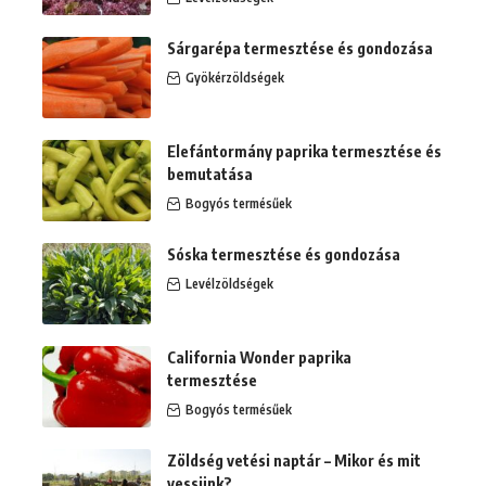
Sárgarépa termesztése és gondozása
Gyökérzöldségek
Elefántormány paprika termesztése és
bemutatása
Bogyós termésűek
Sóska termesztése és gondozása
Levélzöldségek
California Wonder paprika
termesztése
Bogyós termésűek
Zöldség vetési naptár – Mikor és mit
vessünk?