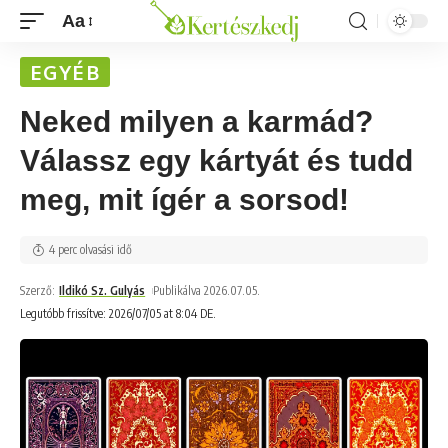
Aa
EGYÉB
Neked milyen a karmád?
Válassz egy kártyát és tudd
meg, mit ígér a sorsod!
4 perc olvasási idő
Szerző:
Ildikó Sz. Gulyás
Publikálva 2026.07.05.
Legutóbb frissítve: 2026/07/05 at 8:04 DE.