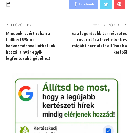
Facebook
ELŐZŐ CIKK
KÖVETKEZŐ CIKK
Mindenki ezért rohan a
Ez a legerősebb természetes
Lidlbe: 16%-os
rovarirtó: a levéltetvek és
kedvezménnyel juthatunk
csigák 1 perc alatt eltűnnek a
hozzál a nyár egyik
kertből
legfontosabb gépéhez!