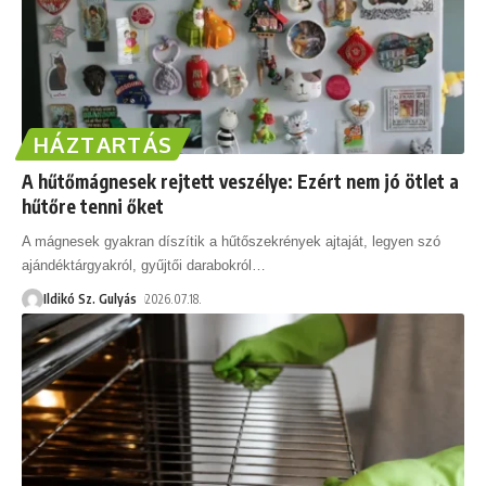
HÁZTARTÁS
A hűtőmágnesek rejtett veszélye: Ezért nem jó ötlet a
hűtőre tenni őket
A mágnesek gyakran díszítik a hűtőszekrények ajtaját, legyen szó
ajándéktárgyakról, gyűjtői darabokról
…
Ildikó Sz. Gulyás
2026.07.18.