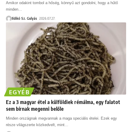
Amikor odakint tombol a hőség, könnyű azt gondolni, hogy a hűtő
minden
…
Ildikó Sz. Gulyás
2026.07.27.
EGYÉB
Ez a 3 magyar étel a külföldiek rémálma, egy falatot
sem bírnak megenni belőle
Minden országnak megvannak a maga speciális ételei. Ezek egy
része világszerte közkedvelt, mint
…