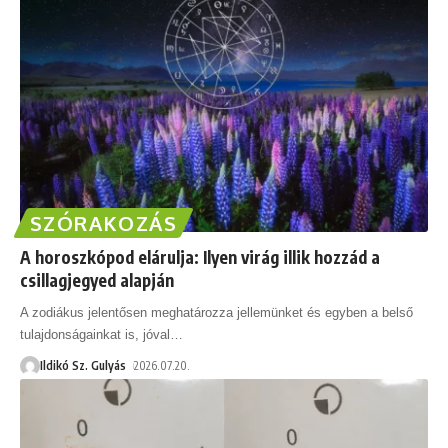
SZÓRAKOZÁS
A horoszkópod elárulja: Ilyen virág illik hozzád a
csillagjegyed alapján
A zodiákus jelentősen meghatározza jellemünket és egyben a belső
tulajdonságainkat is, jóval
…
Ildikó Sz. Gulyás
2026.07.20.