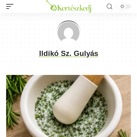
Ildikó Sz. Gulyás