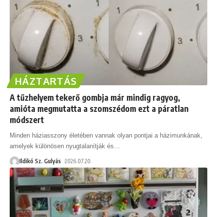
HÁZTARTÁS
A tűzhelyem tekerő gombja már mindig ragyog,
amióta megmutatta a szomszédom ezt a páratlan
módszert
Minden háziasszony életében vannak olyan pontjai a házimunkának,
amelyek különösen nyugtalanítják és
…
Ildikó Sz. Gulyás
2026.07.20.