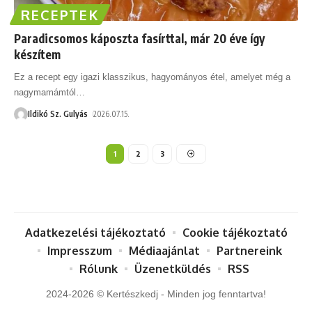
RECEPTEK
Paradicsomos káposzta fasírttal, már 20 éve így
készítem
Ez a recept egy igazi klasszikus, hagyományos étel, amelyet még a
nagymamámtól
…
Ildikó Sz. Gulyás
2026.07.15.
1
2
3
Adatkezelési tájékoztató
Cookie tájékoztató
Impresszum
Médiaajánlat
Partnereink
Rólunk
Üzenetküldés
RSS
2024-2026 © Kertészkedj - Minden jog fenntartva!