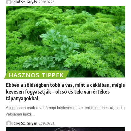
Ildikó Sz. Gulyás
2026.07.22.
HASZNOS TIPPEK
Ebben a zöldségben több a vas, mint a céklában, mégis
kevesen fogyasztják – olcsó és tele van értékes
tápanyagokkal
A legtöbben csak a vasárnapi húsleves díszeként tekintenek rá, pedig
valójában igazi
…
Ildikó Sz. Gulyás
2026.07.21.