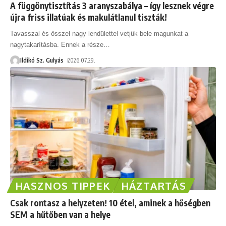
A függönytisztítás 3 aranyszabálya – így lesznek végre
újra friss illatúak és makulátlanul tiszták!
Tavasszal és ősszel nagy lendülettel vetjük bele magunkat a
nagytakarításba. Ennek a része
…
Ildikó Sz. Gulyás
2026.07.29.
HASZNOS TIPPEK
HÁZTARTÁS
Csak rontasz a helyzeten! 10 étel, aminek a hőségben
SEM a hűtőben van a helye