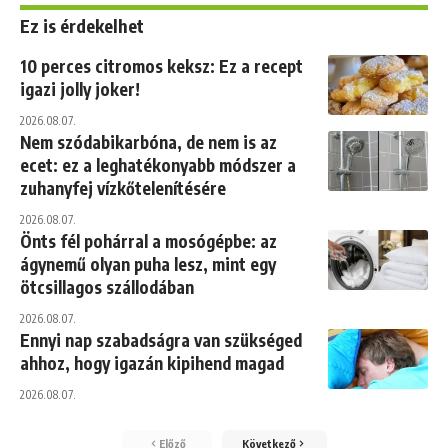
Ez is érdekelhet
10 perces citromos keksz: Ez a recept
igazi jolly joker!
2026.08.07.
Nem szódabikarbóna, de nem is az
ecet: ez a leghatékonyabb módszer a
zuhanyfej vízkőtelenítésére
2026.08.07.
Önts fél pohárral a mosógépbe: az
ágynemű olyan puha lesz, mint egy
ötcsillagos szállodában
2026.08.07.
Ennyi nap szabadságra van szükséged
ahhoz, hogy igazán kipihend magad
2026.08.07.
Előző
Következő