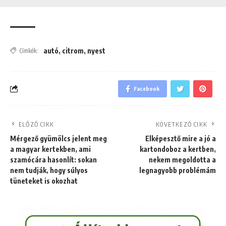
autó
,
citrom
,
nyest
Címkék:
Facebook
ELŐZŐ CIKK
KÖVETKEZŐ CIKK
Mérgező gyümölcs jelent meg
Elképesztő mire a jó a
a magyar kertekben, ami
kartondoboz a kertben,
szamócára hasonlít: sokan
nekem megoldotta a
nem tudják, hogy súlyos
legnagyobb problémám
tüneteket is okozhat