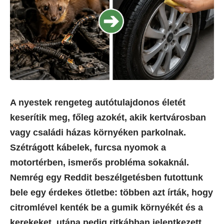
A nyestek rengeteg autótulajdonos életét
keserítik meg, főleg azokét, akik kertvárosban
vagy családi házas környéken parkolnak.
Szétrágott kábelek, furcsa nyomok a
motortérben, ismerős probléma sokaknál.
Nemrég egy Reddit beszélgetésben futottunk
bele egy érdekes ötletbe: többen azt írták, hogy
citromlével kenték be a gumik környékét és a
kerekeket, utána pedig ritkábban jelentkezett