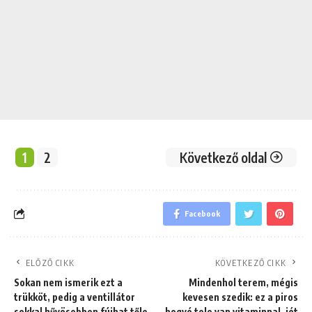
1
2
Következő oldal
Facebook
ELŐZŐ CIKK
KÖVETKEZŐ CIKK
Sokan nem ismerik ezt a
Mindenhol terem, mégis
trükköt, pedig a ventillátor
kevesen szedik: ez a piros
sokkal hűvösebben fújhat tőle
bogyó tele van vitaminnal, jót