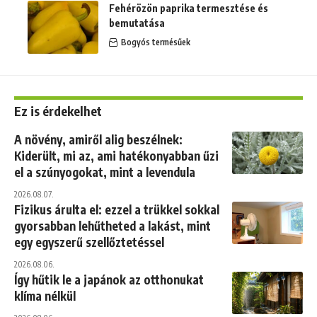
Fehérözön paprika termesztése és
bemutatása
Bogyós termésűek
Ez is érdekelhet
A növény, amiről alig beszélnek:
Kiderült, mi az, ami hatékonyabban űzi
el a szúnyogokat, mint a levendula
2026.08.07.
Fizikus árulta el: ezzel a trükkel sokkal
gyorsabban lehűtheted a lakást, mint
egy egyszerű szellőztetéssel
2026.08.06.
Így hűtik le a japánok az otthonukat
klíma nélkül