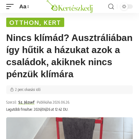
Aa
OTTHON, KERT
Nincs klímád? Ausztráliában
így hűtik a házukat azok a
családok, akiknek nincs
pénzük klímára
2 perc olvasási idő
Szerző:
Sz. József
Publikálva 2026.06.26.
Legutóbb frissítve: 2026/06/26 at 12:42 DU.