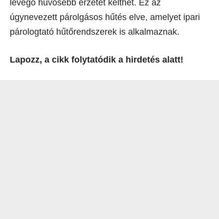
levegő hűvösebb érzetet kelthet. Ez az
úgynevezett párolgásos hűtés elve, amelyet ipari
párologtató hűtőrendszerek is alkalmaznak.
Lapozz, a cikk folytatódik a hirdetés alatt!