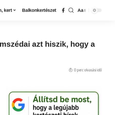
, kert
Balkonkertészet
Aa
mszédai azt hiszik, hogy a
0 perc olvasási idő