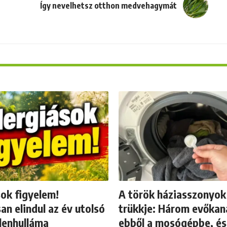
Így nevelhetsz otthon medvehagymát
sok figyelem!
A török háziasszonyok 
n elindul az év utolsó
trükkje: Három evőkan
lenhulláma
ebből a mosógépbe, és