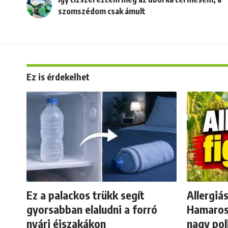
szomszédom csak ámult
Ez is érdekelhet
Ez a palackos trükk segít
Allergiá
gyorsabban elaludni a forró
Hamarosa
nyári éjszakákon
nagy pol