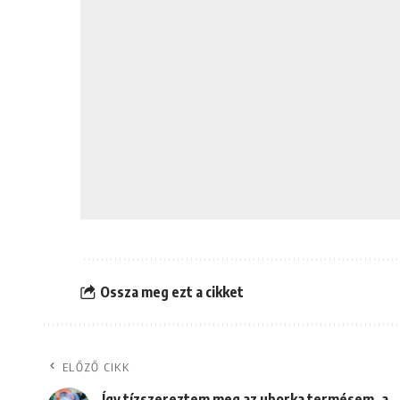
Ossza meg ezt a cikket
ELŐZŐ CIKK
Így tízszereztem meg az uborka termésem, a