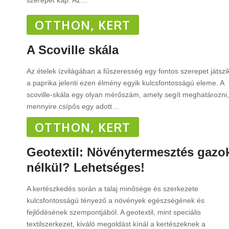
szerepet kap. Az
…
OTTHON, KERT
A Scoville skála
Az ételek ízvilágában a fűszeresség egy fontos szerepet játszi
a paprika jelenti ezen élmény egyik kulcsfontosságú eleme. A
scoville-skála egy olyan mérőszám, amely segít meghatározni,
mennyire csípős egy adott
…
OTTHON, KERT
Geotextil: Növénytermesztés gazo
nélkül? Lehetséges!
A kertészkedés során a talaj minősége és szerkezete
kulcsfontosságú tényező a növények egészségének és
fejlődésének szempontjából. A geotextil, mint speciális
textilszerkezet, kiváló megoldást kínál a kertészeknek a