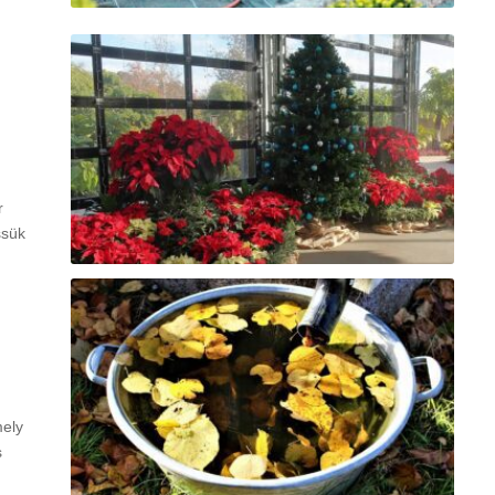
r
ssük
mely
s