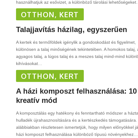
használhatjuk az esővizet, a különböző tárolási lehetőségeket
OTTHON, KERT
Talajjavítás házilag, egyszerűen
A kertek és termőföldek igénylik a gondoskodást és figyelmet,
különösen a talaj minőségének tekintetében. A homokos talaj, 
agyagos talaj, a lúgos talaj és a meszes talaj mind-mind külö
kihívásokat
…
OTTHON, KERT
A házi komposzt felhasználása: 10
kreatív mód
A komposztálás egy hatékony és fenntartható módszer a házta
hulladék újrahasznosítására és a kertészkedés támogatására.
alábbiakban részletesen ismertetjük, hogy milyen előnyökkel já
házi komposzt felhasználása különböző típusú növényekhez
…