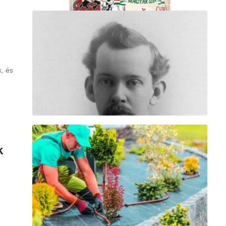
k, és
k