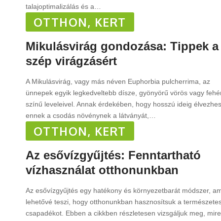
talajoptimalizálás és a
…
OTTHON, KERT
Mikulásvirág gondozása: Tippek a
szép virágzásért
A Mikulásvirág, vagy más néven Euphorbia pulcherrima, az
ünnepek egyik legkedveltebb dísze, gyönyörű vörös vagy fehé
színű leveleivel. Annak érdekében, hogy hosszú ideig élvezhe
ennek a csodás növénynek a látványát,
…
OTTHON, KERT
Az esővízgyűjtés: Fenntartható
vízhasználat otthonunkban
Az esővízgyűjtés egy hatékony és környezetbarát módszer, a
lehetővé teszi, hogy otthonunkban hasznosítsuk a természete
csapadékot. Ebben a cikkben részletesen vizsgáljuk meg, mire