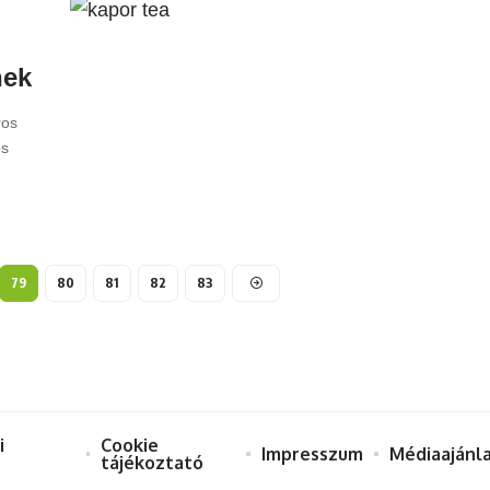
nek
ros
os
79
80
81
82
83
i
Cookie
Impresszum
Médiaajánl
tájékoztató