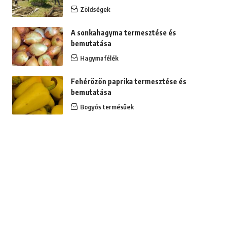
Zöldségek
A sonkahagyma termesztése és
bemutatása
Hagymafélék
Fehérözön paprika termesztése és
bemutatása
Bogyós termésűek