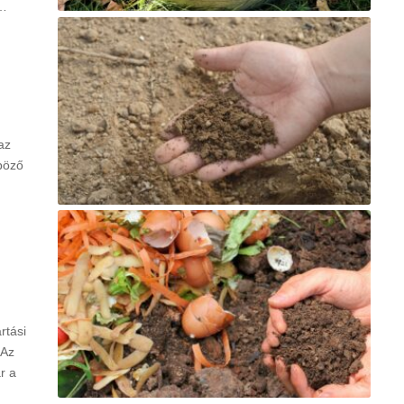
…
az
nböző
rtási
 Az
r a