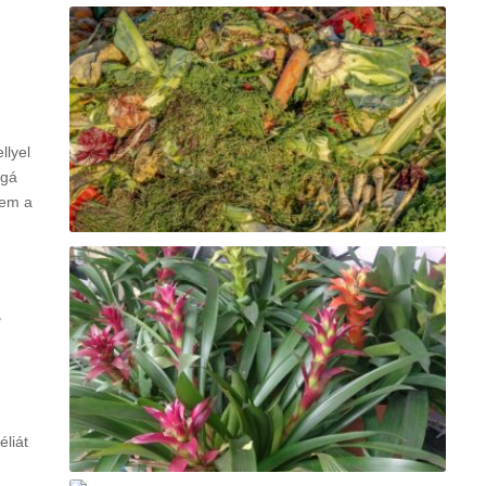
llyel
ggá
nem a
s
éliát