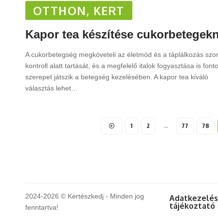
OTTHON, KERT
Kapor tea készítése cukorbetegek
A cukorbetegség megköveteli az életmód és a táplálkozás szo
kontroll alatt tartását, és a megfelelő italok fogyasztása is font
szerepet játszik a betegség kezelésében. A kapor tea kiváló
választás lehet
…
1
2
…
77
78
2024-2026 © Kertészkedj - Minden jog
Adatkezelés
tájékoztató
fenntartva!