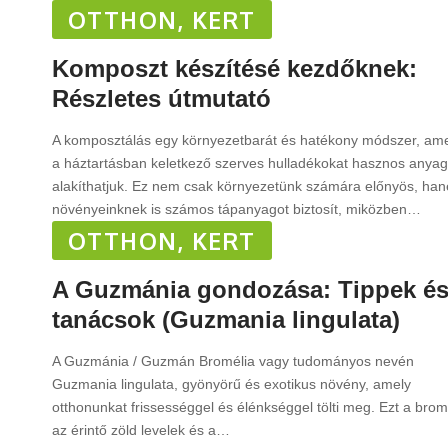
OTTHON, KERT
Komposzt készítésé kezdőknek:
Részletes útmutató
A komposztálás egy környezetbarát és hatékony módszer, ame
a háztartásban keletkező szerves hulladékokat hasznos anya
alakíthatjuk. Ez nem csak környezetünk számára előnyös, ha
növényeinknek is számos tápanyagot biztosít, miközben
…
OTTHON, KERT
A Guzmánia gondozása: Tippek é
tanácsok (Guzmania lingulata)
A Guzmánia / Guzmán Bromélia vagy tudományos nevén
Guzmania lingulata, gyönyörű és exotikus növény, amely
otthonunkat frissességgel és élénkséggel tölti meg. Ezt a brom
az érintő zöld levelek és a
…