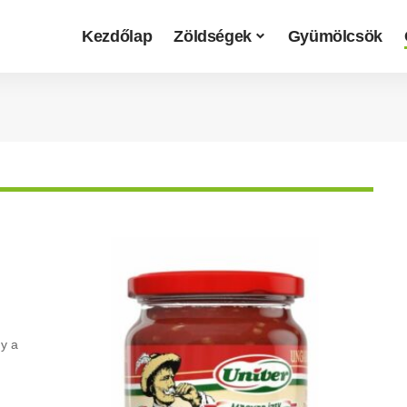
Kezdőlap
Zöldségek
Gyümölcsök
ny a