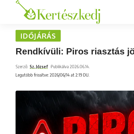
IDŐJÁRÁS
Rendkívüli: Piros riasztás j
Szerző:
Sz. József
Publikálva 2026.06.14.
Legutóbb frissítve: 2026/06/14 at 2:19 DU.