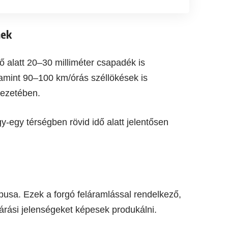
nek
ő alatt 20–30 milliméter csapadék is
lamint 90–100 km/órás széllökések is
yezetében.
-egy térségben rövid idő alatt jelentősen
ípusa. Ezek a forgó feláramlással rendelkező,
járási jelenségeket képesek produkálni.