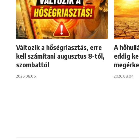
Változik a hőségriasztás, erre
A hőhull
kell számítani augusztus 8-tól,
eddig ke
szombattól
megérkez
2026.08.06.
2026.08.04.