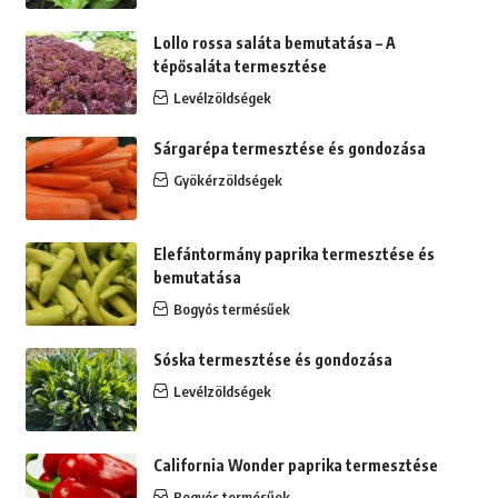
Lollo rossa saláta bemutatása – A
tépősaláta termesztése
Levélzöldségek
Sárgarépa termesztése és gondozása
Gyökérzöldségek
Elefántormány paprika termesztése és
bemutatása
Bogyós termésűek
Sóska termesztése és gondozása
Levélzöldségek
California Wonder paprika termesztése
Bogyós termésűek