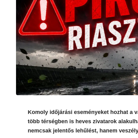
Komoly időjárási eseményeket hozhat a va
több térségben is heves zivatarok alakulh
nemcsak jelentős lehűlést, hanem veszély