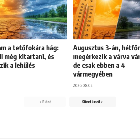
ám a tetőfokára hág:
Augusztus 3-án, hétfő
ll még kitartani, és
megérkezik a várva vár
ik a lehűlés
de csak ebben a 4
vármegyében
2026.08.02.
Előző
Következő