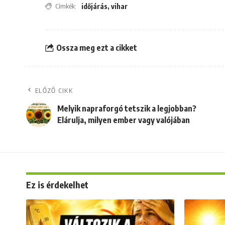
Címkék:
időjárás
,
vihar
Ossza meg ezt a cikket
ELŐZŐ CIKK
Melyik napraforgó tetszik a legjobban?
Elárulja, milyen ember vagy valójában
Ez is érdekelhet