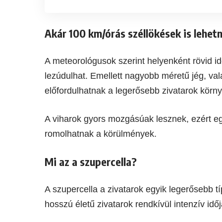
Akár 100 km/órás széllökések is lehet
A meteorológusok szerint helyenként rövid id
lezúdulhat. Emellett nagyobb méretű jég, va
előfordulhatnak a legerősebb zivatarok körn
A viharok gyors mozgásúak lesznek, ezért egy
romolhatnak a körülmények.
Mi az a szupercella?
A szupercella a zivatarok egyik legerősebb t
hosszú életű zivatarok rendkívül intenzív idő