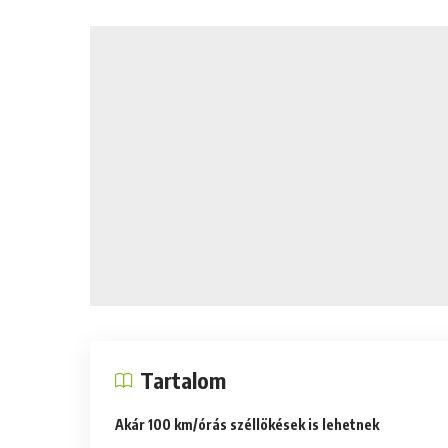
Tartalom
Akár 100 km/órás széllökések is lehetnek