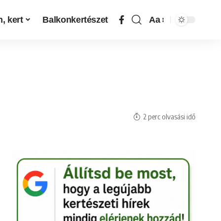
, kert
Balkonkertészet
Aa
2 perc olvasási idő