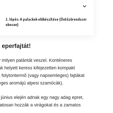
2. lépés: A palackok előkészítése (Öntözőrendszer
okosan)
 eperfajtát!
gy milyen palántát veszel. Konténeres
k helyett keress kifejezetten kompakt
 folytontermő (vagy napsemleges) fajtákat
eges aromájú alpesi szamócák).
 június elején adnak egy nagy adag epret,
atosan hozzák a virágokat és a zamatos