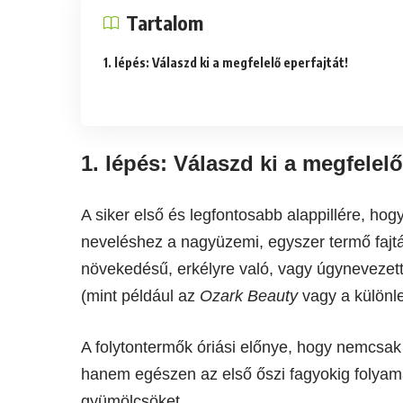
Tartalom
1. lépés: Válaszd ki a megfelelő eperfajtát!
1. lépés: Válaszd ki a megfelelő
A siker első és legfontosabb alappillére, ho
neveléshez a nagyüzemi, egyszer termő fajtá
növekedésű, erkélyre való, vagy úgynevezett
(mint például az
Ozark Beauty
vagy a különl
A folytontermők óriási előnye, hogy nemcsak
hanem egészen az első őszi fagyokig folyam
gyümölcsöket.