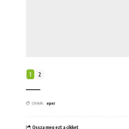
1
2
Címkék:
eper
Ossza meg ezt a cikket