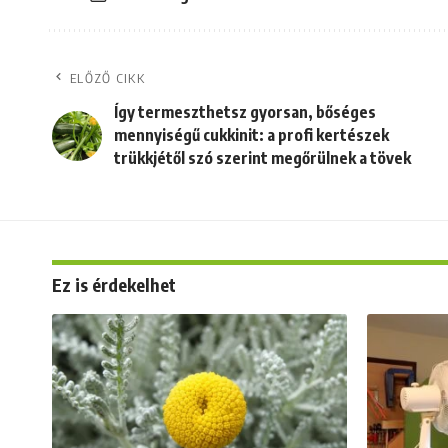
ELŐZŐ CIKK
Így termeszthetsz gyorsan, bőséges
mennyiségű cukkinit: a profi kertészek
trükkjétől szó szerint megőrülnek a tövek
Ez is érdekelhet