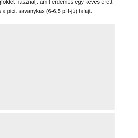
földet használj, amit érdemes egy kevés érett
a picit savanykás (6-6,5 pH-jú) talajt.