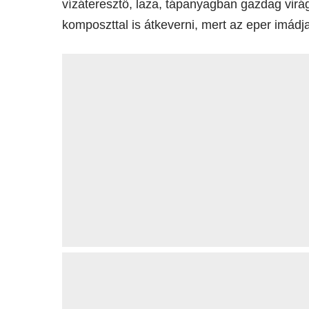
vízáteresztő, laza, tápanyagban gazdag virág
komposzttal is átkeverni, mert az eper imádja 