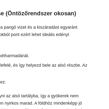
ése (Öntözőrendszer okosan)
a pangó vizet és a kiszáradást egyaránt
kokból pont ezért lehet ideális edényt
 kétharmadánál.
l lefelé, és így helyezd bele az alsó részbe. Az
hez.
lyni az alsó tartályba, így a gyökerek nem
sen nyirkos marad. A földhöz mindenképp jó