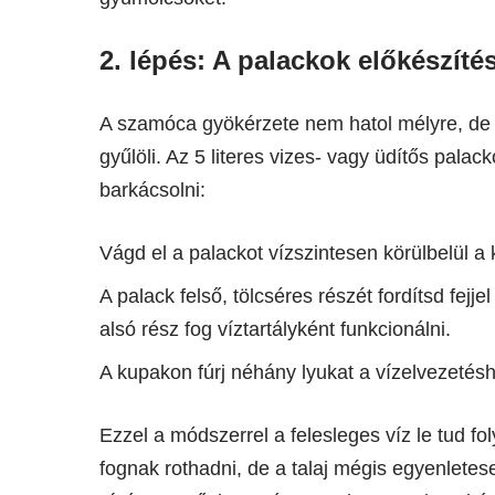
2. lépés: A palackok előkészít
A szamóca gyökérzete nem hatol mélyre, de 
gyűlöli. Az 5 literes vizes- vagy üdítős palac
barkácsolni:
Vágd el a palackot vízszintesen körülbelül a
A palack felső, tölcséres részét fordítsd fejje
alsó rész fog víztartályként funkcionálni.
A kupakon fúrj néhány lyukat a vízelvezetés
Ezzel a módszerrel a felesleges víz le tud fo
fognak rothadni, de a talaj mégis egyenlete