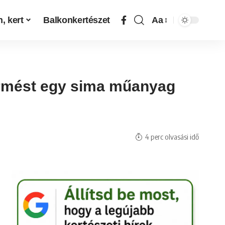
, kert
Balkonkertészet
Aa
termést egy sima műanyag
4 perc olvasási idő