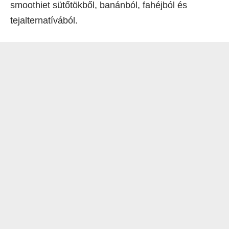
smoothiet sütőtökből, banánból, fahéjból és
tejalternatívából.