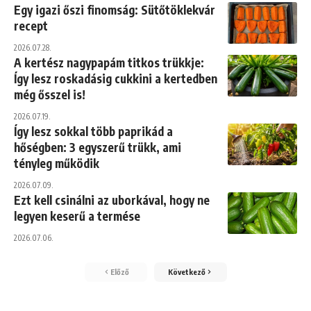
Egy igazi őszi finomság: Sütőtöklekvár
recept
2026.07.28.
A kertész nagypapám titkos trükkje:
Így lesz roskadásig cukkini a kertedben
még ősszel is!
2026.07.19.
Így lesz sokkal több paprikád a
hőségben: 3 egyszerű trükk, ami
tényleg működik
2026.07.09.
Ezt kell csinálni az uborkával, hogy ne
legyen keserű a termése
2026.07.06.
Előző
Következő