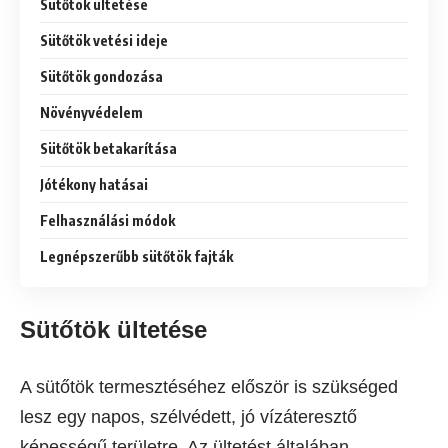
Sütőtök ültetése
Sütőtök vetési ideje
Sütőtök gondozása
Növényvédelem
Sütőtök betakarítása
Jótékony hatásai
Felhasználási módok
Legnépszerűbb sütőtök fajták
Sütőtök ültetése
A sütőtök termesztéséhez először is szükséged
lesz egy napos, szélvédett, jó vízáteresztő
képességű területre. Az ültetést általában