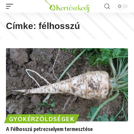
Címke:
félhosszú
GYÖKÉRZÖLDSÉGEK
A Félhosszú petrezselyem termesztése