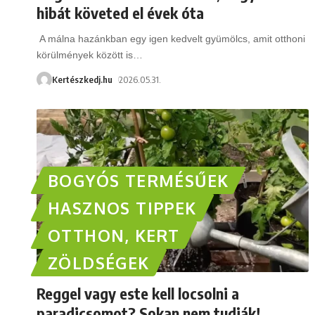
hibát követed el évek óta
A málna hazánkban egy igen kedvelt gyümölcs, amit otthoni
körülmények között is
…
Kertészkedj.hu
2026.05.31.
BOGYÓS TERMÉSŰEK
HASZNOS TIPPEK
OTTHON, KERT
ZÖLDSÉGEK
Reggel vagy este kell locsolni a
paradicsomot? Sokan nem tudják!