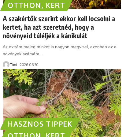
OTTHON, KERT
A szakértők szerint ekkor kell locsolni a
kertet, ha azt szeretnéd, hogy a
növényeid túléljék a kánikulát
Az extrém meleg minket is nagyon megvisel, azonban ez a
növények számára
…
Timi
2026.06.30.
HASZNOS TIPPEK
OTTHON, KERT