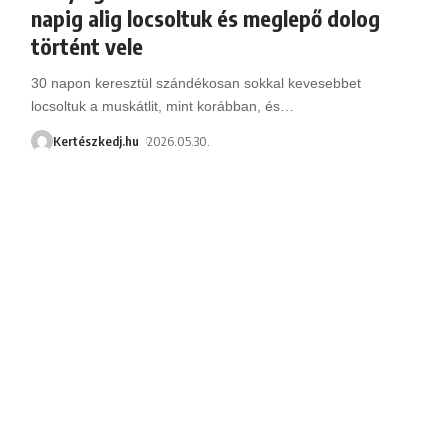
napig alig locsoltuk és meglepő dolog
történt vele
30 napon keresztül szándékosan sokkal kevesebbet
locsoltuk a muskátlit, mint korábban, és
…
Kertészkedj.hu
2026.05.30.