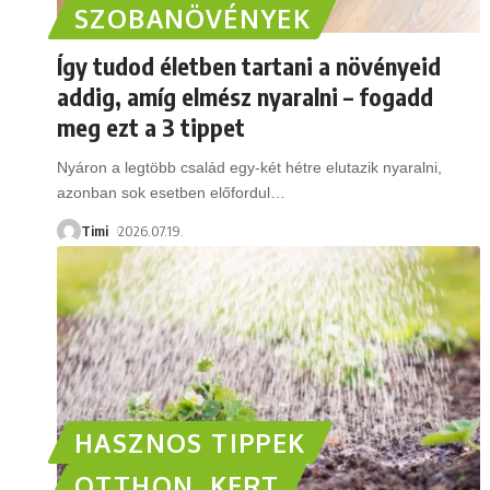
SZOBANÖVÉNYEK
Így tudod életben tartani a növényeid
addig, amíg elmész nyaralni – fogadd
meg ezt a 3 tippet
Nyáron a legtöbb család egy-két hétre elutazik nyaralni,
azonban sok esetben előfordul
…
Timi
2026.07.19.
HASZNOS TIPPEK
OTTHON, KERT