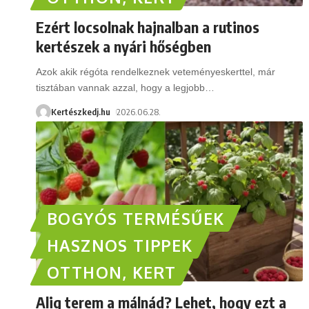
Ezért locsolnak hajnalban a rutinos
kertészek a nyári hőségben
Azok akik régóta rendelkeznek veteményeskerttel, már
tisztában vannak azzal, hogy a legjobb
…
Kertészkedj.hu
2026.06.28.
BOGYÓS TERMÉSŰEK
HASZNOS TIPPEK
OTTHON, KERT
Alig terem a málnád? Lehet, hogy ezt a