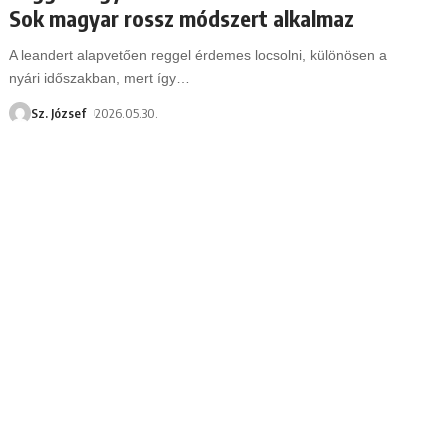
Sok magyar rossz módszert alkalmaz
A leandert alapvetően reggel érdemes locsolni, különösen a
nyári időszakban, mert így
…
Sz. József
2026.05.30.