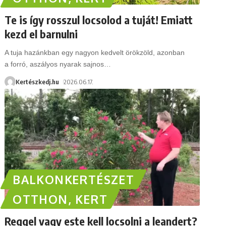
Te is így rosszul locsolod a tuját! Emiatt
kezd el barnulni
A tuja hazánkban egy nagyon kedvelt örökzöld, azonban
a forró, aszályos nyarak sajnos
…
Kertészkedj.hu
2026.06.17.
BALKONKERTÉSZET
OTTHON, KERT
Reggel vagy este kell locsolni a leandert?