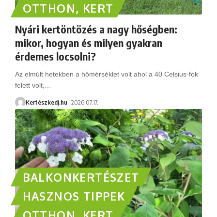
OTTHON, KERT
Nyári kertöntözés a nagy hőségben:
mikor, hogyan és milyen gyakran
érdemes locsolni?
Az elmúlt hetekben a hőmérséklet volt ahol a 40 Celsius-fok
felett volt,
…
Kertészkedj.hu
2026.07.17.
BALKONKERTÉSZET
HASZNOS TIPPEK
OTTHON, KERT