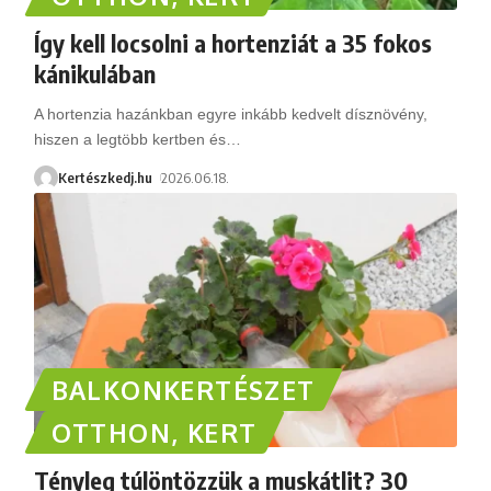
Így kell locsolni a hortenziát a 35 fokos
kánikulában
A hortenzia hazánkban egyre inkább kedvelt dísznövény,
hiszen a legtöbb kertben és
…
Kertészkedj.hu
2026.06.18.
BALKONKERTÉSZET
OTTHON, KERT
Tényleg túlöntözzük a muskátlit? 30