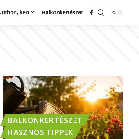
Otthon, kert
Balkonkertészet
BALKONKERTÉSZET
HASZNOS TIPPEK