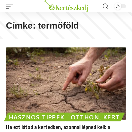
Címke:
termőföld
HASZNOS TIPPEK
OTTHON, KERT
Ha ezt látod a kertedben, azonnal lépned kell: a