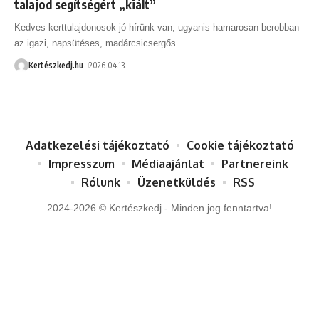
talajod segítségért „kiált”
Kedves kerttulajdonosok jó hírünk van, ugyanis hamarosan berobban
az igazi, napsütéses, madárcsicsergős
…
Kertészkedj.hu
2026.04.13.
Adatkezelési tájékoztató
Cookie tájékoztató
Impresszum
Médiaajánlat
Partnereink
Rólunk
Üzenetküldés
RSS
2024-2026 © Kertészkedj - Minden jog fenntartva!