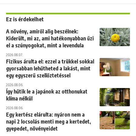
Ez is érdekelhet
A növény, amiről alig beszélnek:
Kiderült, mi az, ami hatékonyabban űzi
el a szúnyogokat, mint a levendula
2026.08.07.
Fizikus árulta el: ezzel a trükkel sokkal
gyorsabban lehűtheted a lakást, mint
egy egyszerű szellőztetéssel
2026.08.06.
Így hűtik le a japánok az otthonukat
klíma nélkül
2026.08.06.
Egy kertész elárulta: nyáron nem a
napi 2 locsolás menti meg a kertedet,
gyepedet, növényeidet