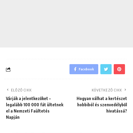
Facebook
ELŐZŐ CIKK
KÖVETKEZŐ CIKK
Várják a jelentkezőket –
Hogyan válhat a kertészet
legalább 100 000 fát ültetnek
hobbiból és szenvedélyből
el a Nemzeti Faültetés
hivatássá?
Napján