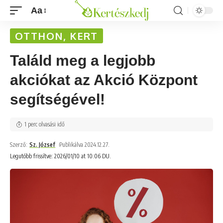
Aa
OTTHON, KERT
Találd meg a legjobb
akciókat az Akció Központ
segítségével!
1 perc olvasási idő
Szerző:
Sz. József
Publikálva 2024.12.27.
Legutóbb frissítve: 2026/01/10 at 10:06 DU.