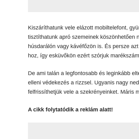
Kiszáríthatunk vele elázott mobiltelefont, g
tisztíthatunk apró szemeinek köszönhetően 
húsdarálón vagy kávéfőzön is. És persze azt 
hoz, így esküvőkön ezért szórjuk marékszámm
De ami talán a legfontosabb és leginkább elt
elleni védekezés a rizzsel. Ugyanis nagy n
felfrissíthetjük vele a szekrényeinket. Mári
A cikk folytatódik a reklám alatt!