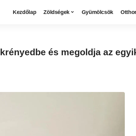
Kezdőlap
Zöldségek
Gyümölcsök
Otthon
zekrényedbe és megoldja az egy