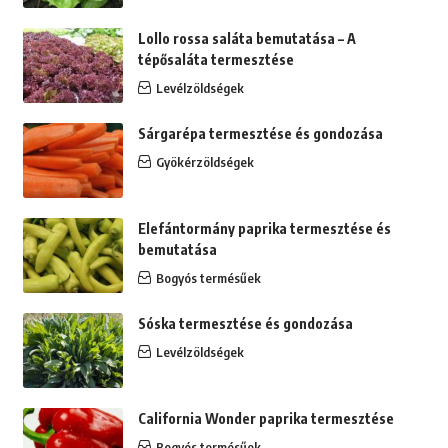
Lollo rossa saláta bemutatása – A
tépősaláta termesztése
Levélzöldségek
Sárgarépa termesztése és gondozása
Gyökérzöldségek
Elefántormány paprika termesztése és
bemutatása
Bogyós termésűek
Sóska termesztése és gondozása
Levélzöldségek
California Wonder paprika termesztése
Bogyós termésűek