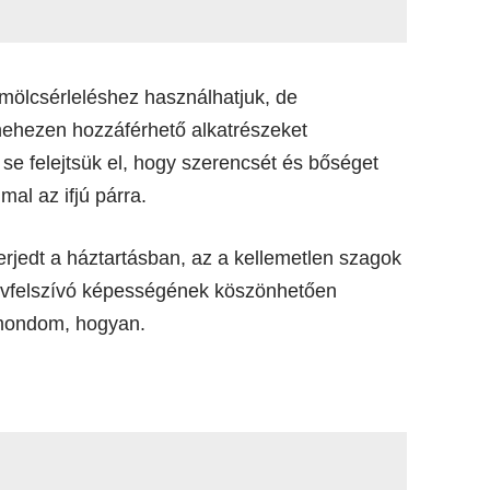
yümölcsérleléshez használhatjuk, de
nehezen hozzáférhető alkatrészeket
se felejtsük el, hogy szerencsét és bőséget
al az ifjú párra.
erjedt a háztartásban, az a kellemetlen szagok
edvfelszívó képességének köszönhetően
s mondom, hogyan.