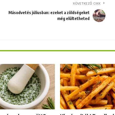
KÖVETKEZŐ CIKK
Másodvetés júliusban: ezeket a zöldségeket
még elültetheted