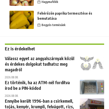
Hagymafélék
Fehérözön paprika termesztése és
bemutatása
Bogyós termésűek
Ez is érdekelhet
Válassz egyet az angyalszárnyak közül
és érdekes dolgokat tudhatsz meg
magadról
2026.08.08.
Ez történik, ha az ATM-nél fordítva
írod be a PIN-kódod
2026.08.08.
Ennyibe került 1996-ban a csirkemell,
tojás, kenyér, krumpli, felvágott, rizs,