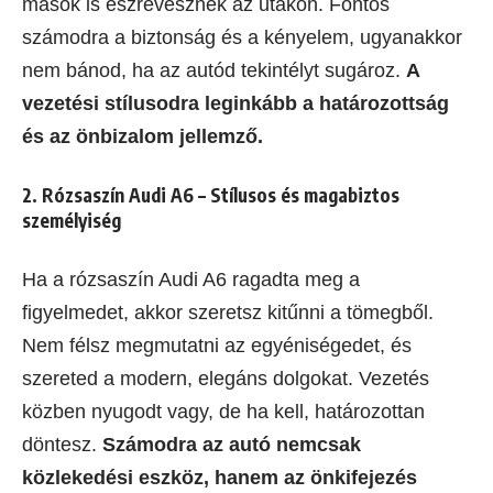
mások is észrevesznek az utakon. Fontos
számodra a biztonság és a kényelem, ugyanakkor
nem bánod, ha az autód tekintélyt sugároz.
A
vezetési stílusodra leginkább a határozottság
és az önbizalom jellemző.
2. Rózsaszín Audi A6 – Stílusos és magabiztos
személyiség
Ha a rózsaszín Audi A6 ragadta meg a
figyelmedet, akkor szeretsz kitűnni a tömegből.
Nem félsz megmutatni az egyéniségedet, és
szereted a modern, elegáns dolgokat. Vezetés
közben nyugodt vagy, de ha kell, határozottan
döntesz.
Számodra az autó nemcsak
közlekedési eszköz, hanem az önkifejezés