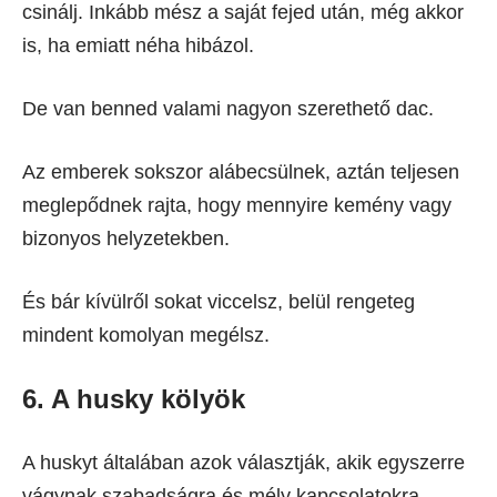
csinálj. Inkább mész a saját fejed után, még akkor
is, ha emiatt néha hibázol.
De van benned valami nagyon szerethető dac.
Az emberek sokszor alábecsülnek, aztán teljesen
meglepődnek rajta, hogy mennyire kemény vagy
bizonyos helyzetekben.
És bár kívülről sokat viccelsz, belül rengeteg
mindent komolyan megélsz.
6. A husky kölyök
A huskyt általában azok választják, akik egyszerre
vágynak szabadságra és mély kapcsolatokra.