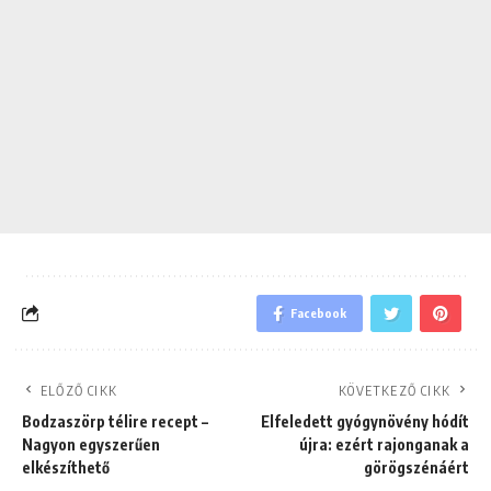
Facebook
ELŐZŐ CIKK
KÖVETKEZŐ CIKK
Bodzaszörp télire recept –
Elfeledett gyógynövény hódít
Nagyon egyszerűen
újra: ezért rajonganak a
elkészíthető
görögszénáért