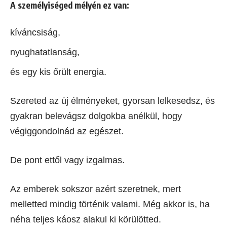
A személyiséged mélyén ez van:
kíváncsiság,
nyughatatlanság,
és egy kis őrült energia.
Szereted az új élményeket, gyorsan lelkesedsz, és
gyakran belevágsz dolgokba anélkül, hogy
végiggondolnád az egészet.
De pont ettől vagy izgalmas.
Az emberek sokszor azért szeretnek, mert
melletted mindig történik valami. Még akkor is, ha
néha teljes káosz alakul ki körülötted.