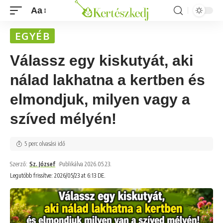
Aa
EGYÉB
Válassz egy kiskutyát, aki
nálad lakhatna a kertben és
elmondjuk, milyen vagy a
szíved mélyén!
5 perc olvasási idő
Szerző:
Sz. József
Publikálva 2026.05.23.
Legutóbb frissítve: 2026/05/23 at 6:13 DE.