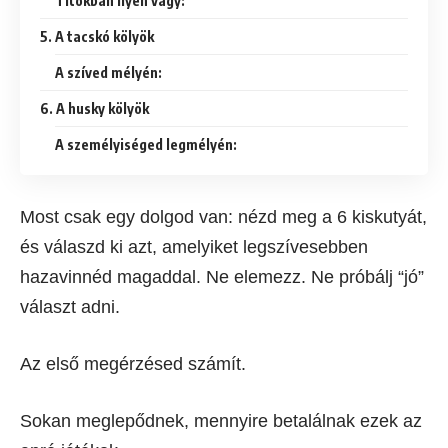
Titokban ilyen vagy:
5. A tacskó kölyök
A szíved mélyén:
6. A husky kölyök
A személyiséged legmélyén:
Most csak egy dolgod van: nézd meg a 6 kiskutyát,
és válaszd ki azt, amelyiket legszívesebben
hazavinnéd magaddal. Ne elemezz. Ne próbálj “jó”
választ adni.
Az első megérzésed számít.
Sokan meglepődnek, mennyire betalálnak ezek az