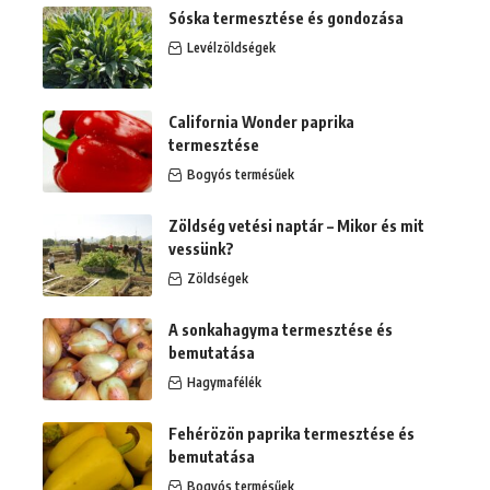
Sóska termesztése és gondozása
Levélzöldségek
California Wonder paprika
termesztése
Bogyós termésűek
Zöldség vetési naptár – Mikor és mit
vessünk?
Zöldségek
A sonkahagyma termesztése és
bemutatása
Hagymafélék
Fehérözön paprika termesztése és
bemutatása
Bogyós termésűek