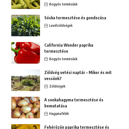
Bogyós termésűek
Sóska termesztése és gondozása
Levélzöldségek
California Wonder paprika
termesztése
Bogyós termésűek
Zöldség vetési naptár – Mikor és mit
vessünk?
Zöldségek
A sonkahagyma termesztése és
bemutatása
Hagymafélék
Fehérözön paprika termesztése és