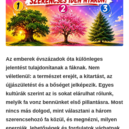
Az emberek évszázadok óta különleges
jelentést tulajdonítanak a fáknak. Nem
véletlenül: a természet erejét, a kitartást, az
újjászületést és a bőséget jelképezik. Egyes
kultúrák szerint az is sokat elárulhat rólunk,
melyik fa vonz bennünket első pillantásra. Most
nincs más dolgod, mint választani a három
szerencsehozó fa közül, és megnézni, milyen
energiák, lehetőségek és fordulatok várhatnak