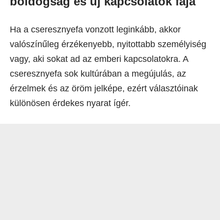
boldogság és új kapcsolatok fája
Ha a cseresznyefa vonzott leginkább, akkor
valószínűleg érzékenyebb, nyitottabb személyiség
vagy, aki sokat ad az emberi kapcsolatokra. A
cseresznyefa sok kultúrában a megújulás, az
érzelmek és az öröm jelképe, ezért választóinak
különösen érdekes nyarat ígér.