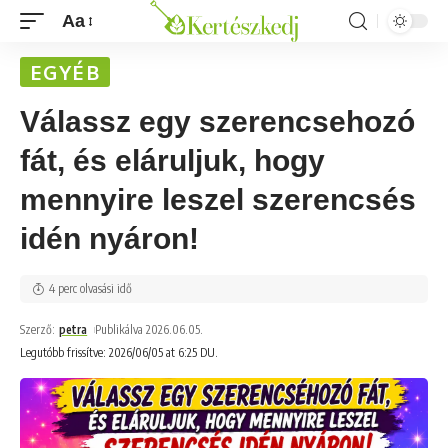
Aa
EGYÉB
Válassz egy szerencsehozó
fát, és eláruljuk, hogy
mennyire leszel szerencsés
idén nyáron!
4 perc olvasási idő
Szerző:
petra
Publikálva 2026.06.05.
Legutóbb frissítve: 2026/06/05 at 6:25 DU.