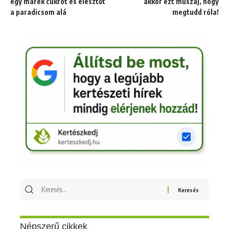
egy marék cukrot és élesztőt
akkor ezt muszáj, hogy
a paradicsom alá
megtudd róla!
Keresés
erre:
Népszerű cikkek