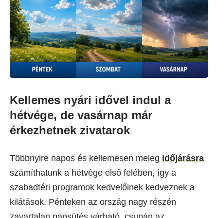
Kellemes nyári idővel indul a
hétvége, de vasárnap már
érkezhetnek zivatarok
Többnyire napos és kellemesen meleg
időjárásra
számíthatunk a hétvége első felében, így a
szabadtéri programok kedvelőinek kedveznek a
kilátások. Pénteken az ország nagy részén
zavartalan napsütés várható, csupán az