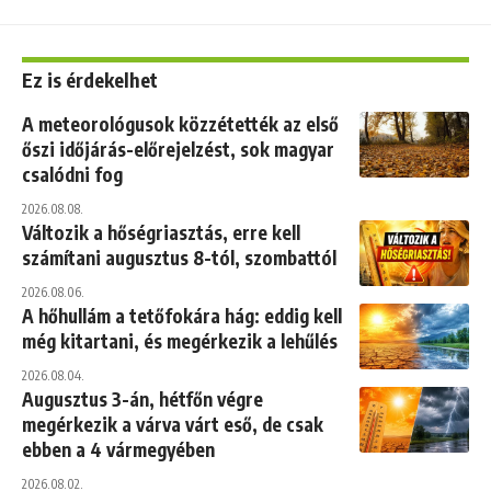
Ez is érdekelhet
A meteorológusok közzétették az első
őszi időjárás-előrejelzést, sok magyar
csalódni fog
2026.08.08.
Változik a hőségriasztás, erre kell
számítani augusztus 8-tól, szombattól
2026.08.06.
A hőhullám a tetőfokára hág: eddig kell
még kitartani, és megérkezik a lehűlés
2026.08.04.
Augusztus 3-án, hétfőn végre
megérkezik a várva várt eső, de csak
ebben a 4 vármegyében
2026.08.02.