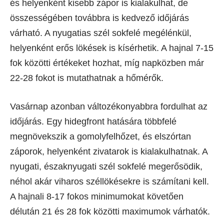
és helyenként kisebb zápor is kialakulhat, de
összességében továbbra is kedvező időjárás
várható. A nyugatias szél sokfelé megélénkül,
helyenként erős lökések is kísérhetik. A hajnal 7-15
fok közötti értékeket hozhat, míg napközben már
22-28 fokot is mutathatnak a hőmérők.
Vasárnap azonban változékonyabbra fordulhat az
időjárás. Egy hidegfront hatására többfelé
megnövekszik a gomolyfelhőzet, és elszórtan
záporok, helyenként zivatarok is kialakulhatnak. A
nyugati, északnyugati szél sokfelé megerősödik,
néhol akár viharos széllökésekre is számítani kell.
A hajnali 8-17 fokos minimumokat követően
délután 21 és 28 fok közötti maximumok várhatók.