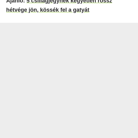
Ajánló:
5 csillagjegynek kegyetlen rossz
hétvége jön, kössék fel a gatyát