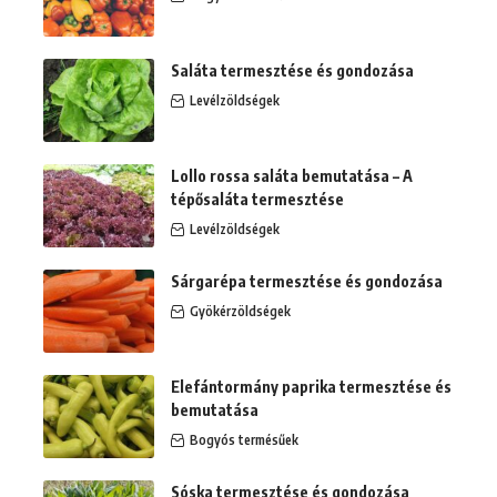
Saláta termesztése és gondozása
Levélzöldségek
Lollo rossa saláta bemutatása – A
tépősaláta termesztése
Levélzöldségek
Sárgarépa termesztése és gondozása
Gyökérzöldségek
Elefántormány paprika termesztése és
bemutatása
Bogyós termésűek
Sóska termesztése és gondozása