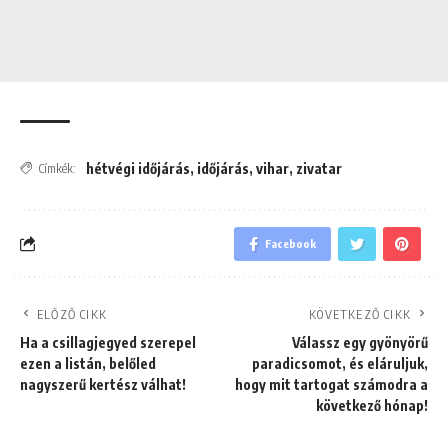
hétvégi időjárás
,
időjárás
,
vihar
,
zivatar
Címkék:
Facebook
ELŐZŐ CIKK
KÖVETKEZŐ CIKK
Ha a csillagjegyed szerepel
Válassz egy gyönyörű
ezen a listán, belőled
paradicsomot, és eláruljuk,
nagyszerű kertész válhat!
hogy mit tartogat számodra a
következő hónap!