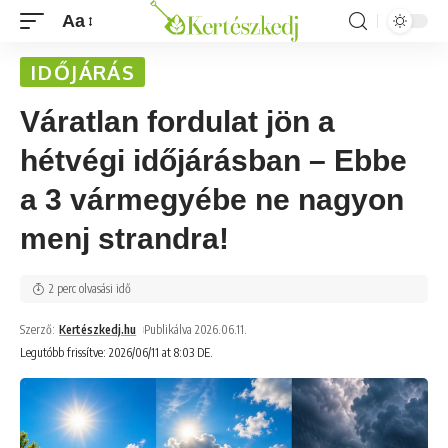
Aa
IDŐJÁRÁS
Váratlan fordulat jön a
hétvégi időjárásban – Ebbe
a 3 vármegyébe ne nagyon
menj strandra!
2 perc olvasási idő
Szerző:
Kertészkedj.hu
Publikálva 2026.06.11.
Legutóbb frissítve: 2026/06/11 at 8:03 DE.