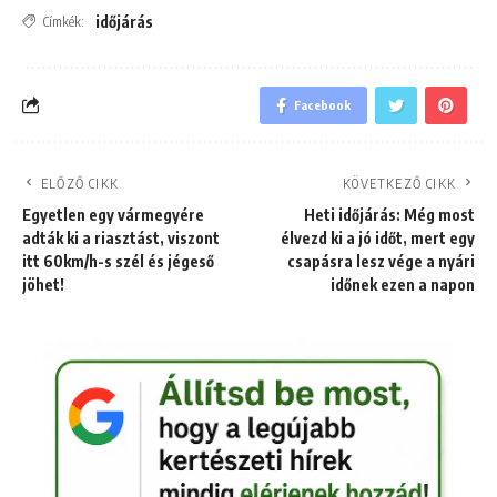
időjárás
Címkék:
Facebook
ELŐZŐ CIKK
KÖVETKEZŐ CIKK
Egyetlen egy vármegyére
Heti időjárás: Még most
adták ki a riasztást, viszont
élvezd ki a jó időt, mert egy
itt 60km/h-s szél és jégeső
csapásra lesz vége a nyári
jöhet!
időnek ezen a napon