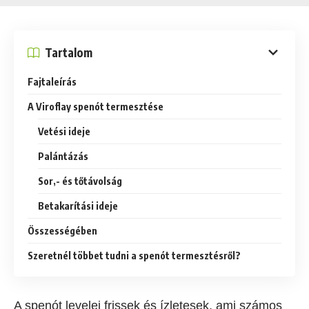
Tartalom
Fajtaleírás
A Viroflay spenót termesztése
Vetési ideje
Palántázás
Sor,- és tőtávolság
Betakarítási ideje
Összességében
Szeretnél többet tudni a spenót termesztésről?
A spenót levelei frissek és ízletesek, ami számos