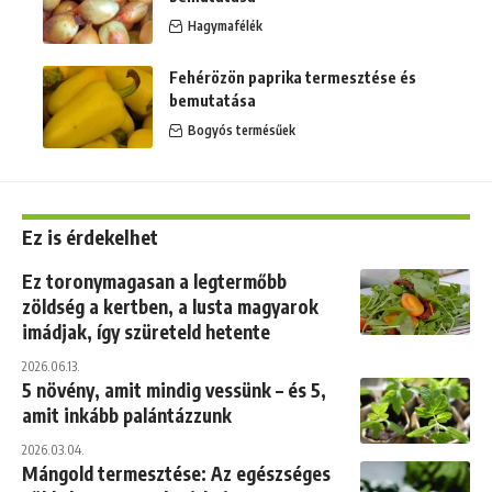
Hagymafélék
Fehérözön paprika termesztése és
bemutatása
Bogyós termésűek
Ez is érdekelhet
Ez toronymagasan a legtermőbb
zöldség a kertben, a lusta magyarok
imádjak, így szüreteld hetente
2026.06.13.
5 növény, amit mindig vessünk – és 5,
amit inkább palántázzunk
2026.03.04.
Mángold termesztése: Az egészséges