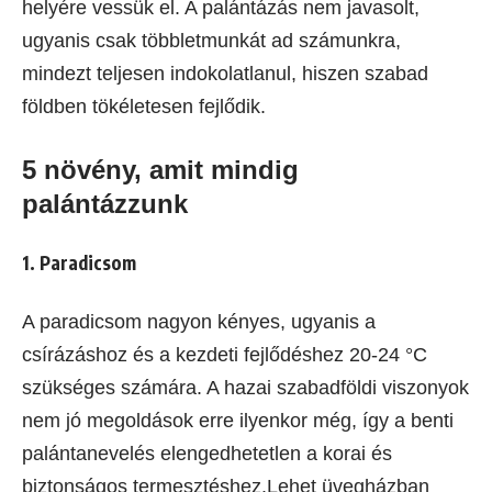
helyére vessük el. A palántázás nem javasolt,
ugyanis csak többletmunkát ad számunkra,
mindezt teljesen indokolatlanul, hiszen szabad
földben tökéletesen fejlődik.
5 növény, amit mindig
palántázzunk
1. Paradicsom
A paradicsom nagyon kényes, ugyanis a
csírázáshoz és a kezdeti fejlődéshez 20-24 °C
szükséges számára. A hazai szabadföldi viszonyok
nem jó megoldások erre ilyenkor még, így a benti
palántanevelés elengedhetetlen a korai és
biztonságos termesztéshez.Lehet üvegházban