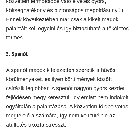
közvetlen termőföldbe való elvetés gyors,
költséghatékony és biztonságos megoldást nyújt.
Ennek következtében már csak a kikelt magok
palántáit kell egyelni és így biztosítható a tökéletes
termés.
3. Spenót
A spenót magok kifejezetten szeretik a hűvös
körülményeket, és ilyen körülmények között
csírázik legjobban.A spenót nagyon gyors kezdeti
fejlődésen megy keresztül, így emiatt nem indokolt
egyáltalán a palántázása. A közvetlen földbe vetés
megfelelő a számára, így nem kell túlélnie az
átültetés okozta stresszt.