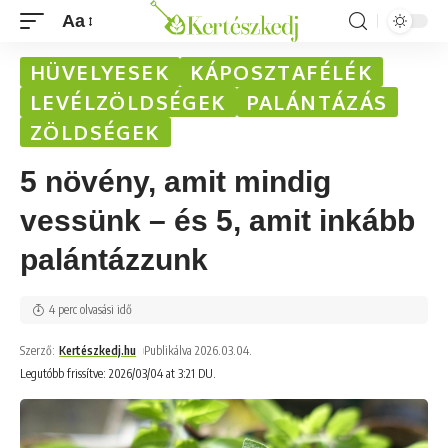
Aa
HÜVELYESEK
KÁPOSZTAFÉLÉK
LEVÉLZÖLDSÉGEK
PALÁNTÁZÁS
ZÖLDSÉGEK
5 növény, amit mindig
vessünk – és 5, amit inkább
palántázzunk
4 perc olvasási idő
Szerző:
Kertészkedj.hu
Publikálva 2026.03.04.
Legutóbb frissítve: 2026/03/04 at 3:21 DU.