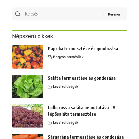
Keresés
erre:
Népszerű cikkek
Paprika termesztése és gondozása
Bogyós termésűek
Saláta termesztése és gondozása
Levélzöldségek
Lollo rossa saláta bemutatása – A
tépősaláta termesztése
Levélzöldségek
Sárgarépa termesztése és gondozása