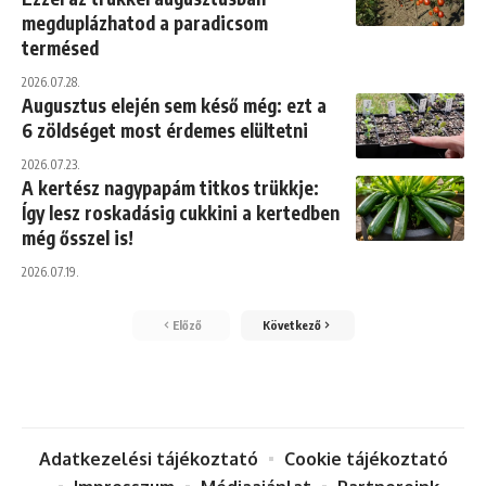
megduplázhatod a paradicsom
termésed
2026.07.28.
Augusztus elején sem késő még: ezt a
6 zöldséget most érdemes elültetni
2026.07.23.
A kertész nagypapám titkos trükkje:
Így lesz roskadásig cukkini a kertedben
még ősszel is!
2026.07.19.
Előző
Következő
Adatkezelési tájékoztató
Cookie tájékoztató