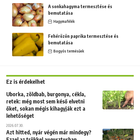
A sonkahagyma termesztése és
bemutatása
Hagymafélék
Fehérözön paprika termesztése és
bemutatása
Bogyós termésűek
Ez is érdekelhet
Uborka, zöldbab, burgonya, cékla,
retek: még most sem késő elvetni
őket, sokan mégis kihagyják ezt a
lehetőséget
2026.07.30.
Azt hitted, nyár végén már mindegy?
Ezzel az trükkel augusztusban