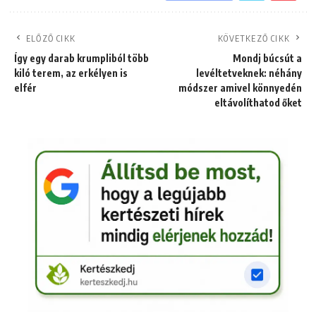
ELŐZŐ CIKK
KÖVETKEZŐ CIKK
Így egy darab krumpliból több
Mondj búcsút a
kiló terem, az erkélyen is
levéltetveknek: néhány
elfér
módszer amivel könnyedén
eltávolíthatod őket