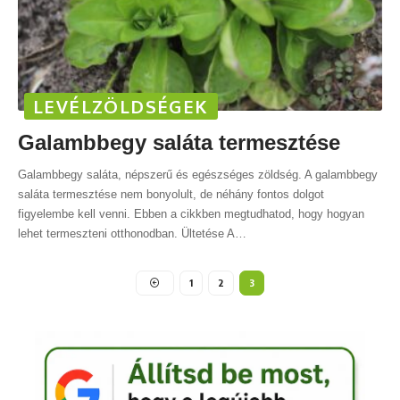
LEVÉLZÖLDSÉGEK
Galambbegy saláta termesztése
Galambbegy saláta, népszerű és egészséges zöldség. A galambbegy
saláta termesztése nem bonyolult, de néhány fontos dolgot
figyelembe kell venni. Ebben a cikkben megtudhatod, hogy hogyan
lehet termeszteni otthonodban. Ültetése A
…
1
2
3