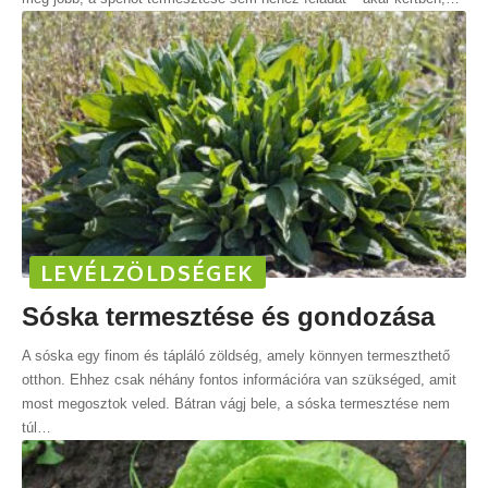
LEVÉLZÖLDSÉGEK
Sóska termesztése és gondozása
A sóska egy finom és tápláló zöldség, amely könnyen termeszthető
otthon. Ehhez csak néhány fontos információra van szükséged, amit
most megosztok veled. Bátran vágj bele, a sóska termesztése nem
túl
…