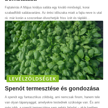
Fajtaleírás A Május királya saláta egy kiváló minőségű, korai
szabadföldi salátavariáns. Az érési időszaka miatt a fajta neve is utal
rá: már korán a szezonban élvezhetjük friss ízét és tápláló
…
LEVÉLZÖLDSÉGEK
Spenót termesztése és gondozása
A spenót egy fantasztikus zöldség, ami nemcsak finom, hanem tele
van olyan tápanyaggal, amelyekre testednek szüksége van. És ami
még jobb, a spenót termesztése sem nehéz feladat – akár kertben,
…