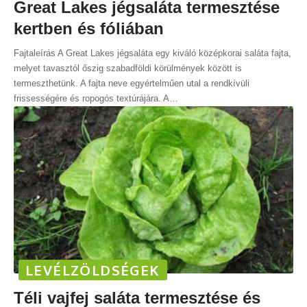
Great Lakes jégsaláta termesztése
kertben és fóliában
Fajtaleírás A Great Lakes jégsaláta egy kiváló középkorai saláta fajta,
melyet tavasztól őszig szabadföldi körülmények között is
termeszthetünk. A fajta neve egyértelműen utal a rendkívüli
frissességére és ropogós textúrájára. A
…
LEVÉLZÖLDSÉGEK
Téli vajfej saláta termesztése és