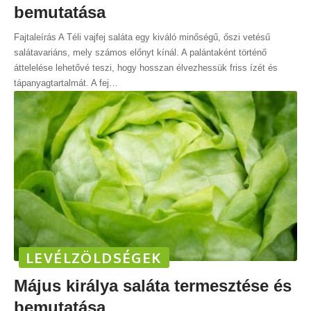
bemutatása
Fajtaleírás A Téli vajfej saláta egy kiváló minőségű, őszi vetésű
salátavariáns, mely számos előnyt kínál. A palántaként történő
áttelelése lehetővé teszi, hogy hosszan élvezhessük friss ízét és
tápanyagtartalmát. A fej
…
LEVÉLZÖLDSÉGEK
Május királya saláta termesztése és
bemutatása