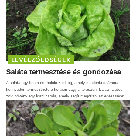
LEVÉLZÖLDSÉGEK
Saláta termesztése és gondozása
A saláta egy finom és tápláló zöldség, amely mindenki számára
könnyedén termeszthető a kertben vagy a teraszon. Ez az ízletes
zöld növény egy igazi csoda, amely segít megőrizni az egészséget
…