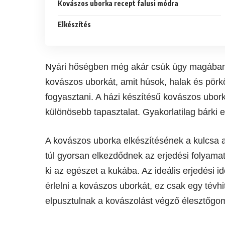
Kovászos uborka recept falusi módra
Elkészítés
Nyári hőségben még akár csúk úgy magában, ür
kovászos uborkát, amit húsok, halak és pörk
fogyasztani. A házi készítésű kovászos ubor
különösebb tapasztalat. Gyakorlatilag bárki e
A kovászos uborka elkészítésének a kulcsa a
túl gyorsan elkezdődnek az erjedési folyam
ki az egészet a kukába. Az ideális erjedési
érlelni a kovászos uborkát, ez csak egy tévhit
elpusztulnak a kovászolást végző élesztőg