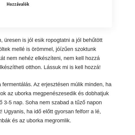
Hozzávalók
esen is jól esik ropogtatni a jól behűtött
öltek mellé is örömmel, jóízűen szoktunk
kát nem nehéz elkészíteni, nem kell hozzá
lkészítheti otthon. Lássuk mi is kell hozzá!
 fermentálás. Az erjesztésen múlik minden, ha
atok az uborka megpenészesedik és dobhatjuk
 idő 3-5 nap. Soha nem szabad a tűző napon
! Ugyanis, ha idő előtt gyorsan felforr a lé,
ombák és az uborka megromlik.