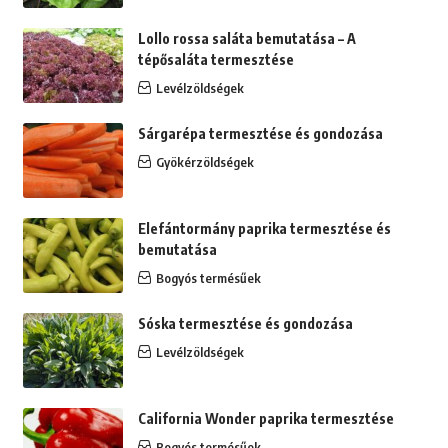
Lollo rossa saláta bemutatása – A
tépősaláta termesztése
Levélzöldségek
Sárgarépa termesztése és gondozása
Gyökérzöldségek
Elefántormány paprika termesztése és
bemutatása
Bogyós termésűek
Sóska termesztése és gondozása
Levélzöldségek
California Wonder paprika termesztése
Bogyós termésűek