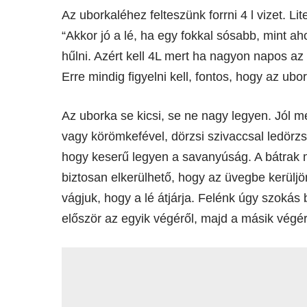
Az uborkaléhez felteszünk forrni 4 l vizet. L
“Akkor jó a lé, ha egy fokkal sósabb, mint ah
hűlni. Azért kell 4L mert ha nagyon napos az i
Erre mindig figyelni kell, fontos, hogy az ubo
Az uborka se kicsi, se ne nagy legyen. Jól 
vagy körömkefével, dörzsi szivaccsal ledörzsö
hogy keserű legyen a savanyúság. A bátrak m
biztosan elkerülhető, hogy az üvegbe kerülj
vágjuk, hogy a lé átjárja. Felénk úgy szoká
először az egyik végéről, majd a másik végérő