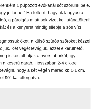
iterenként 1 púpozott evőkanál sót szórunk bele.
ogy jó lenne.” Ha felforrt, hagyjuk langyosra
dő, a párolgás miatt sok vizet kell utánatölteni!
rkát és a kenyeret mindig ellepje a sós víz!
megmossuk őket, a külső szúrós szőröket kézzel
ljük. Két végét levágjuk, ezzel elkerülhető,
eg is kostólhatják a nyers uborkát, így
ön a keserű darab. Hosszában 2-4 cikkre
s bevágni, hogy a két végén marad kb 1-1 cm,
l 90°-kal elforgatva.