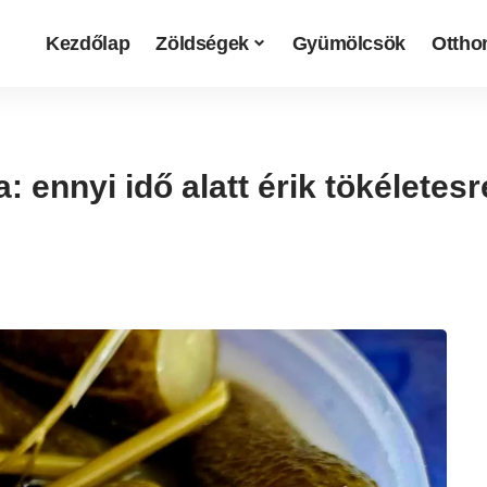
Kezdőlap
Zöldségek
Gyümölcsök
Otthon
a: ennyi idő alatt érik tökélete