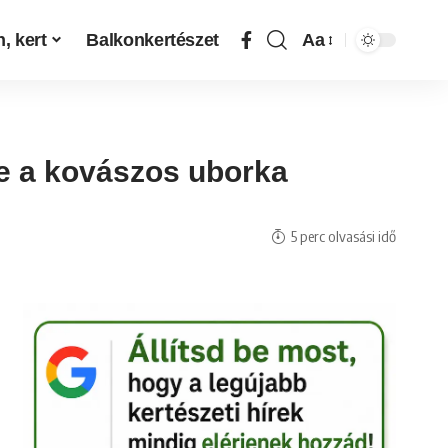
, kert
Balkonkertészet
Aa
sre a kovászos uborka
5 perc olvasási idő