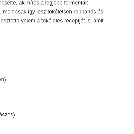
esélte, aki híres a legjobb fermentált
 mert csak így lesz tökéletsen roppanós és
totta velem a tökéletes receptjét is, amit
en)
vászos)