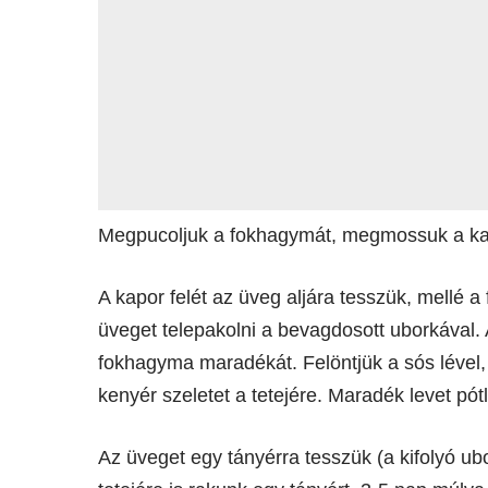
Megpucoljuk a fokhagymát, megmossuk a ka
A kapor felét az üveg aljára tesszük, mellé 
üveget telepakolni a bevagdosott uborkával. 
fokhagyma maradékát. Felöntjük a sós lével, 
kenyér szeletet a tetejére. Maradék levet pót
Az üveget egy tányérra tesszük (a kifolyó ub