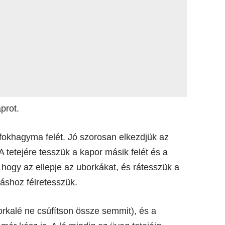
prot.
a fokhagyma felét. Jó szorosan elkezdjük az
A tetejére tesszük a kapor másik felét és a
hogy az ellepje az uborkákat, és rátesszük a
láshoz félretesszük.
orkalé ne csúfítson össze semmit), és a