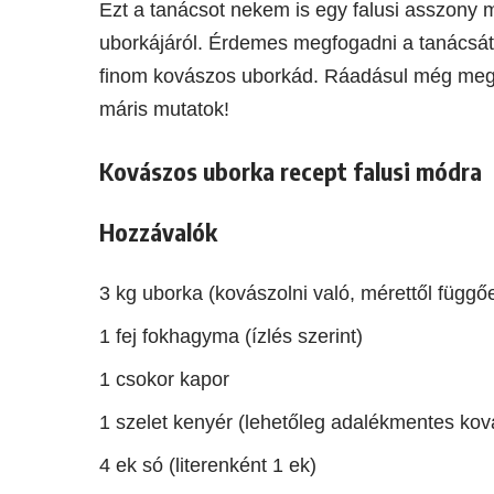
Ezt a tanácsot nekem is egy falusi asszony m
uborkájáról. Érdemes megfogadni a tanácsát,
finom kovászos uborkád. Ráadásul még megosz
máris mutatok!
Kovászos uborka recept falusi módra
Hozzávalók
3 kg uborka (kovászolni való, mérettől függő
1 fej fokhagyma (ízlés szerint)
1 csokor kapor
1 szelet kenyér (lehetőleg adalékmentes ko
4 ek só (literenként 1 ek)