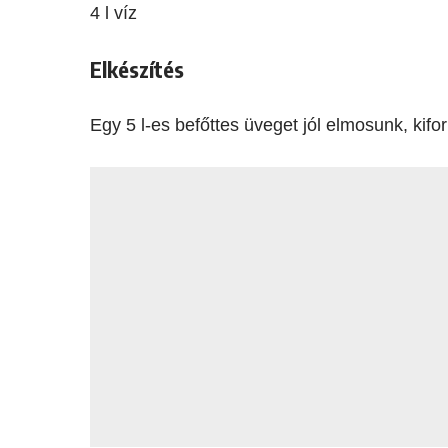
4 l víz
Elkészítés
Egy 5 l-es befőttes üveget jól elmosunk, kifo