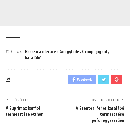
Brassica oleracea Gongylodes Group
,
gigant
,
Címkék:
karalábé
Facebook
ELŐZŐ CIKK
KÖVETKEZŐ CIKK
A Suprimax karfiol
A Szentesi fehér karalábé
termesztése otthon
termesztése
pofonegyszerűen