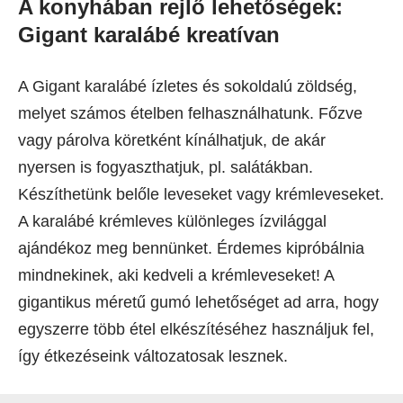
A konyhában rejlő lehetőségek:
Gigant karalábé kreatívan
A Gigant karalábé ízletes és sokoldalú zöldség,
melyet számos ételben felhasználhatunk. Főzve
vagy párolva köretként kínálhatjuk, de akár
nyersen is fogyaszthatjuk, pl. salátákban.
Készíthetünk belőle leveseket vagy krémleveseket.
A karalábé krémleves különleges ízvilággal
ajándékoz meg bennünket. Érdemes kipróbálnia
mindnekinek, aki kedveli a krémleveseket! A
gigantikus méretű gumó lehetőséget ad arra, hogy
egyszerre több étel elkészítéséhez használjuk fel,
így étkezéseink változatosak lesznek.