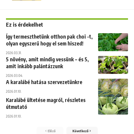
Ez is érdekelhet
Így termeszthetünk otthon pak choi -t,
olyan egyszerű hogy el sem hiszed!
2026.03.31.
5 növény, amit mindig vessünk – és 5,
amit inkább palántázzunk
2026.03.04.
A karalábé hatása szervezetünkre
2026.01.10.
Karalábé ültetése magról, részletes
útmutató
2026.01.10.
Előző
Következő