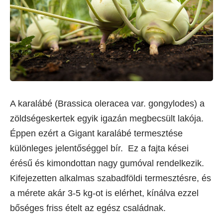
A karalábé (Brassica oleracea var. gongylodes) a
zöldségeskertek egyik igazán megbecsült lakója.
Éppen ezért a Gigant karalábé termesztése
különleges jelentőséggel bír. Ez a fajta kései
érésű és kimondottan nagy gumóval rendelkezik.
Kifejezetten alkalmas szabadföldi termesztésre, és
a mérete akár 3-5 kg-ot is elérhet, kínálva ezzel
bőséges friss ételt az egész családnak.