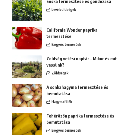
Sóska termesztése és gondozása
Levélzöldségek
California Wonder paprika
termesztése
Bogyós termésűek
Zöldség vetési naptár – Mikor és mit
vessünk?
Zöldségek
A sonkahagyma termesztése és
bemutatása
Hagymafélék
Fehérözön paprika termesztése és
bemutatása
Bogyós termésűek