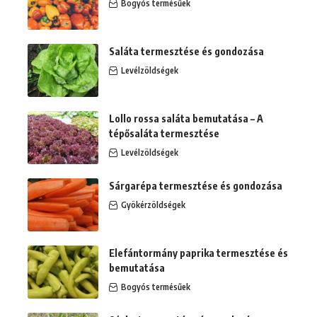
Bogyós termésűek
Saláta termesztése és gondozása
Levélzöldségek
Lollo rossa saláta bemutatása – A
tépősaláta termesztése
Levélzöldségek
Sárgarépa termesztése és gondozása
Gyökérzöldségek
Elefántormány paprika termesztése és
bemutatása
Bogyós termésűek