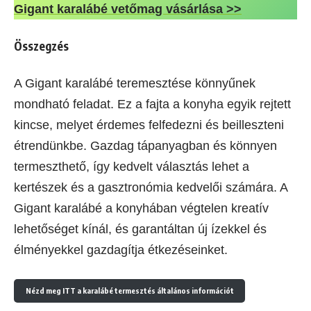
Gigant karalábé vetőmag vásárlása >>
Összegzés
A Gigant karalábé teremesztése könnyűnek
mondható feladat. Ez a fajta a konyha egyik rejtett
kincse, melyet érdemes felfedezni és beilleszteni
étrendünkbe. Gazdag tápanyagban és könnyen
termeszthető, így kedvelt választás lehet a
kertészek és a gasztronómia kedvelői számára. A
Gigant karalábé a konyhában végtelen kreatív
lehetőséget kínál, és garantáltan új ízekkel és
élményekkel gazdagítja étkezéseinket.
Nézd meg ITT a karalábé termesztés általános információt