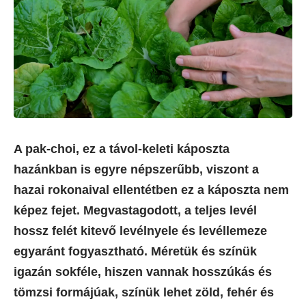
A pak-choi, ez a távol-keleti káposzta
hazánkban is egyre népszerűbb, viszont a
hazai rokonaival ellentétben ez a káposzta nem
képez fejet. Megvastagodott, a teljes levél
hossz felét kitevő levélnyele és levéllemeze
egyaránt fogyasztható. Méretük és színük
igazán sokféle, hiszen vannak hosszúkás és
tömzsi formájúak, színük lehet zöld, fehér és