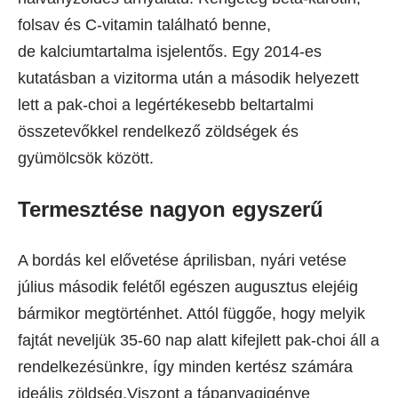
folsav és C-vitamin található benne,
de kalciumtartalma isjelentős. Egy 2014-es
kutatásban a vizitorma után a második helyezett
lett a pak-choi a legértékesebb beltartalmi
összetevőkkel rendelkező zöldségek és
gyümölcsök között.
Termesztése nagyon egyszerű
A bordás kel elővetése áprilisban, nyári vetése
július második felétől egészen augusztus elejéig
bármikor megtörténhet. Attól függőe, hogy melyik
fajtát neveljük 35-60 nap alatt kifejlett pak-choi áll a
rendelkezésünkre, így minden kertész számára
ideális zöldség.Viszont a tápanyagigénye