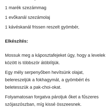
1 marék szezámmag
1 evőkanál szezámolaj
1 kávéskanál frissen reszelt gyömbér,
Elkészítés:
Mossuk meg a káposztafejeket úgy, hogy a levelek
között is többször átöblítjük.
Egy mély serpenyőben hevítsünk olajat,
belereszeljük a fokhagymát, a gyömbért és
beletesszük a pak-choi-okat.
Folyamatosan forgatva pároljuk őket a fűszeres
szójaszószban, míg kissé összeesnek.