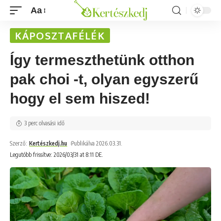
Aa
KÁPOSZTAFÉLÉK
Így termeszthetünk otthon
pak choi -t, olyan egyszerű
hogy el sem hiszed!
3 perc olvasási idő
Szerző:
Kertészkedj.hu
Publikálva 2026.03.31.
Legutóbb frissítve: 2026/03/31 at 8:11 DE.