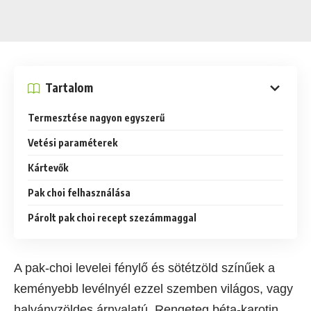
Tartalom
Termesztése nagyon egyszerű
Vetési paraméterek
Kártevők
Pak choi felhasználása
Párolt pak choi recept szezámmaggal
A pak-choi levelei fénylő és sötétzöld színűek a
keményebb levélnyél ezzel szemben világos, vagy
halványzöldes árnyalatú. Rengeteg béta-karotin,