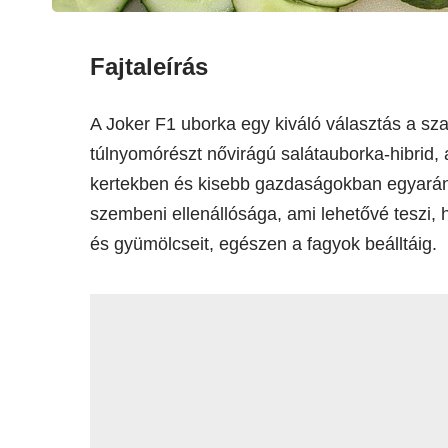
Fajtaleírás
A Joker F1 uborka egy kiváló választás a sza
túlnyomórészt nővirágú salátauborka-hibrid, a
kertekben és kisebb gazdaságokban egyaránt
szembeni ellenállósága, ami lehetővé teszi,
és gyümölcseit, egészen a fagyok beálltáig.