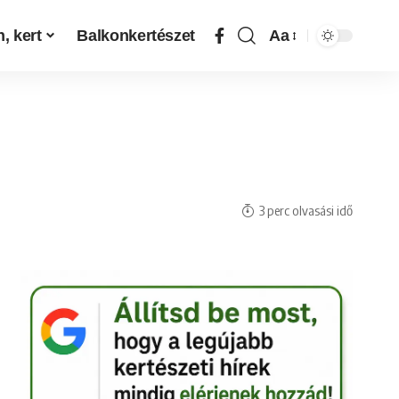
, kert
Balkonkertészet
Aa
3 perc olvasási idő