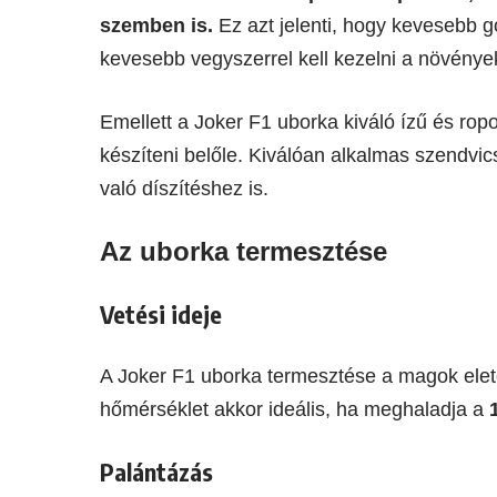
szemben is.
Ez azt jelenti, hogy kevesebb 
kevesebb vegyszerrel kell kezelni a növénye
Emellett a Joker F1 uborka kiváló ízű és rop
készíteni belőle. Kiválóan alkalmas szendvi
való díszítéshez is.
Az uborka termesztése
Vetési ideje
A Joker F1 uborka termesztése a magok eleté
hőmérséklet akkor ideális, ha meghaladja a
Palántázás