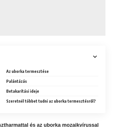
Az uborka termesztése
Palántázás
Betakarítási ideje
Szeretnél többet tudni az uborka termesztésről?
isztharmattal és az uborka mozaikvírussal