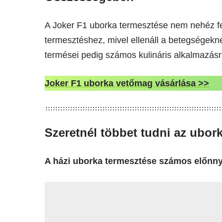
A Joker F1 uborka termesztése nem nehéz fel
termesztéshez, mivel ellenáll a betegségekne
termései pedig számos kulináris alkalmazásr
Joker F1 uborka vetőmag vásárlása >>
Szeretnél többet tudni az ubor
A házi uborka termesztése számos előnnyel