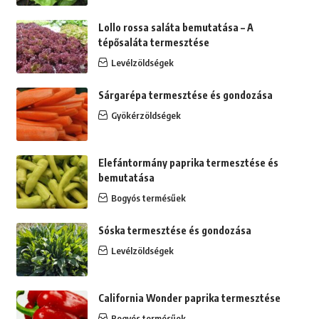
Lollo rossa saláta bemutatása – A
tépősaláta termesztése
Levélzöldségek
Sárgarépa termesztése és gondozása
Gyökérzöldségek
Elefántormány paprika termesztése és
bemutatása
Bogyós termésűek
Sóska termesztése és gondozása
Levélzöldségek
California Wonder paprika termesztése
Bogyós termésűek