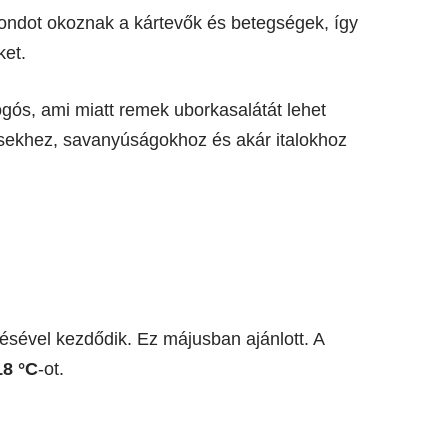
gondot okoznak a kártevők és betegségek, így
ket.
ogós, ami miatt remek uborkasalátát lehet
csekhez, savanyúságokhoz és akár italokhoz
sével kezdődik. Ez májusban ajánlott. A
18 °C
-ot.