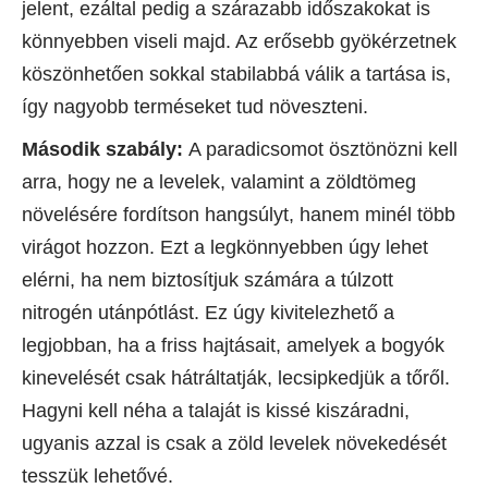
jelent, ezáltal pedig a szárazabb időszakokat is
könnyebben viseli majd. Az erősebb gyökérzetnek
köszönhetően sokkal stabilabbá válik a tartása is,
így nagyobb terméseket tud növeszteni.
Második szabály:
A paradicsomot ösztönözni kell
arra, hogy ne a levelek, valamint a zöldtömeg
növelésére fordítson hangsúlyt, hanem minél több
virágot hozzon. Ezt a legkönnyebben úgy lehet
elérni, ha nem biztosítjuk számára a túlzott
nitrogén utánpótlást. Ez úgy kivitelezhető a
legjobban, ha a friss hajtásait, amelyek a bogyók
kinevelését csak hátráltatják, lecsipkedjük a tőről.
Hagyni kell néha a talaját is kissé kiszáradni,
ugyanis azzal is csak a zöld levelek növekedését
tesszük lehetővé.