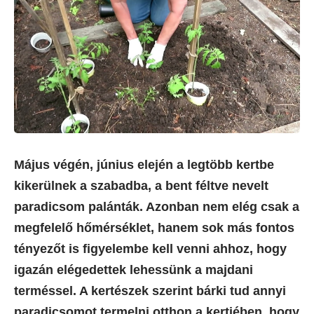
Május végén, június elején a legtöbb kertbe
kikerülnek a szabadba, a bent féltve nevelt
paradicsom palánták. Azonban nem elég csak a
megfelelő hőmérséklet, hanem sok más fontos
tényezőt is figyelembe kell venni ahhoz, hogy
igazán elégedettek lehessünk a majdani
terméssel. A kertészek szerint bárki tud annyi
paradicsomot termelni otthon a kertjében, hogy