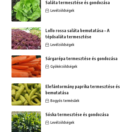
Saláta termesztése és gondozása
Levélzöldségek
Lollo rossa saláta bemutatása – A
tépősaláta termesztése
Levélzöldségek
Sárgarépa termesztése és gondozása
Gyökérzöldségek
Elefántormány paprika termesztése és
bemutatása
Bogyós termésűek
Sóska termesztése és gondozása
Levélzöldségek