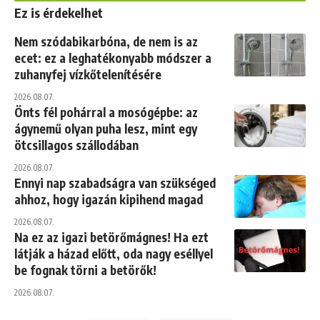
Ez is érdekelhet
Nem szódabikarbóna, de nem is az
ecet: ez a leghatékonyabb módszer a
zuhanyfej vízkőtelenítésére
2026.08.07.
Önts fél pohárral a mosógépbe: az
ágynemű olyan puha lesz, mint egy
ötcsillagos szállodában
2026.08.07.
Ennyi nap szabadságra van szükséged
ahhoz, hogy igazán kipihend magad
2026.08.07.
Na ez az igazi betörőmágnes! Ha ezt
látják a házad előtt, oda nagy eséllyel
be fognak törni a betörők!
2026.08.07.