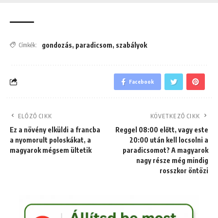
gondozás
,
paradicsom
,
szabályok
Címkék:
Facebook
ELŐZŐ CIKK
KÖVETKEZŐ CIKK
Ez a növény elküldi a francba
Reggel 08:00 előtt, vagy este
a nyomorult poloskákat, a
20:00 után kell locsolni a
magyarok mégsem ültetik
paradicsomot? A magyarok
nagy része még mindig
rosszkor öntözi