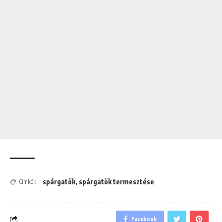
spárgatök
,
spárgatök termesztése
Címkék:
Facebook