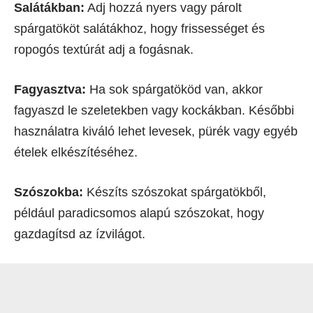
Salátákban:
Adj hozzá nyers vagy párolt
spárgatököt salátákhoz, hogy frissességet és
ropogós textúrát adj a fogásnak.
Fagyasztva:
Ha sok spárgatököd van, akkor
fagyaszd le szeletekben vagy kockákban. Későbbi
használatra kiváló lehet levesek, pürék vagy egyéb
ételek elkészítéséhez.
Szószokba:
Készíts szószokat spárgatökből,
például paradicsomos alapú szószokat, hogy
gazdagítsd az ízvilágot.