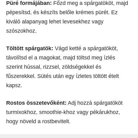
Püré formájában:
Főzd meg a spárgatököt, majd
pépesítsd, és készíts belőle krémes pürét. Ez
kiváló alapanyag lehet levesekhez vagy
szószokhoz.
Töltött spárgatök:
Vágd ketté a spárgatököt,
távolítsd el a magokat, majd töltsd meg ízlés
szerint hússal, rizzsel, zöldségekkel és
fűszerekkel. Sütés után egy ízletes töltött ételt
kapsz.
Rostos összetevőként:
Adj hozzá spárgatököt
turmixokhoz, smoothie-khoz vagy pékárukhoz,
hogy növeld a rostbevitelt.