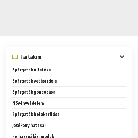
Tartalom
Spárgatök ültetése
Spárgatök vetési ideje
Spárgatök gondozása
Növényvédelem
Spárgatök betakarítása
Jótékony hatásai
Felhasználási módok