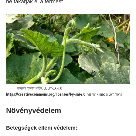
ne takarják el a termést.
কামরুল ইসলাম শাহীন, CC BY-SA 4.0
https://creativecommons.org/licenses/by-sa/4.0
, via Wikimedia Commons
Növényvédelem
Betegségek elleni védelem: