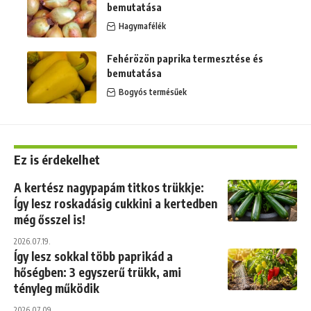
bemutatása
Hagymafélék
Fehérözön paprika termesztése és
bemutatása
Bogyós termésűek
Ez is érdekelhet
A kertész nagypapám titkos trükkje:
Így lesz roskadásig cukkini a kertedben
még ősszel is!
2026.07.19.
Így lesz sokkal több paprikád a
hőségben: 3 egyszerű trükk, ami
tényleg működik
2026.07.09.