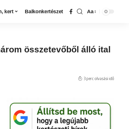
, kert
Balkonkertészet
Aa
árom összetevőből álló ital
3 perc olvasási idő