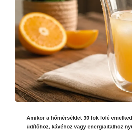
Amikor a hőmérséklet 30 fok fölé emelke
üdítőhöz, kávéhoz vagy energiaitalhoz ny