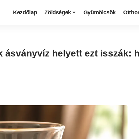
Kezdőlap
Zöldségek
Gyümölcsök
Otthon
ásványvíz helyett ezt isszák: h