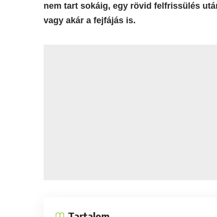
nem tart sokáig, egy rövid felfrissülés utá
vagy akár a fejfájás is.
Tartalom