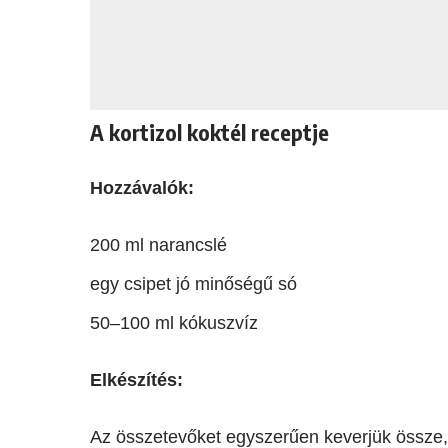
A kortizol koktél receptje
Hozzávalók:
200 ml narancslé
egy csipet jó minőségű só
50–100 ml kókuszvíz
Elkészítés:
Az összetevőket egyszerűen keverjük össze,