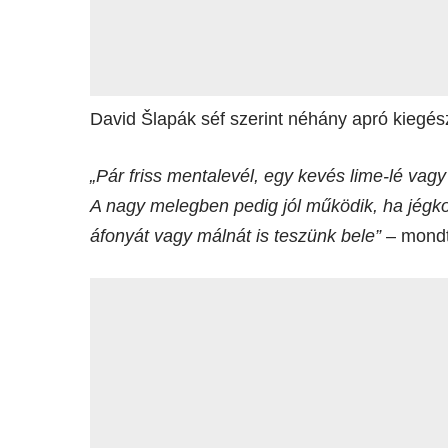
David Šlapák séf szerint néhány apró kiegés
„Pár friss mentalevél, egy kevés lime-lé vag
A nagy melegben pedig jól működik, ha jégko
áfonyát vagy málnát is teszünk bele”
– mondt