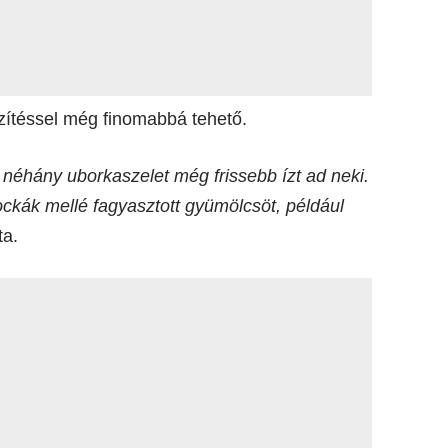
zítéssel még finomabbá tehető.
y néhány uborkaszelet még frissebb ízt ad neki.
ckák mellé fagyasztott gyümölcsöt, például
a.