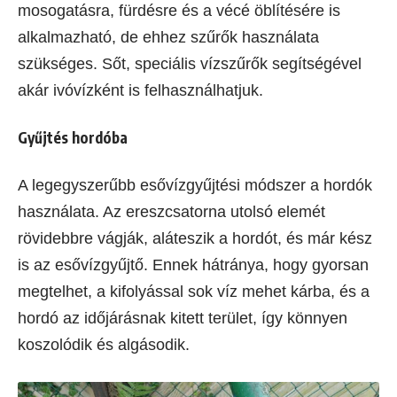
mosogatásra, fürdésre és a vécé öblítésére is
alkalmazható, de ehhez szűrők használata
szükséges. Sőt, speciális vízszűrők segítségével
akár ivóvízként is felhasználhatjuk.
Gyűjtés hordóba
A legegyszerűbb esővízgyűjtési módszer a hordók
használata. Az ereszcsatorna utolsó elemét
rövidebbre vágják, aláteszik a hordót, és már kész
is az esővízgyűjtő. Ennek hátránya, hogy gyorsan
megtelhet, a kifolyással sok víz mehet kárba, és a
hordó az időjárásnak kitett terület, így könnyen
koszolódik és algásodik.