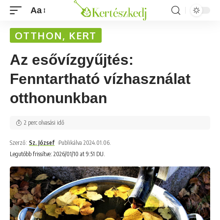
Aa
OTTHON, KERT
Az esővízgyűjtés:
Fenntartható vízhasználat
otthonunkban
2 perc olvasási idő
Szerző:
Sz. József
Publikálva 2024.01.06.
Legutóbb frissítve: 2026/01/10 at 9:51 DU.