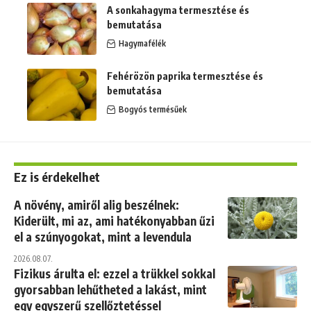
A sonkahagyma termesztése és
bemutatása
Hagymafélék
Fehérözön paprika termesztése és
bemutatása
Bogyós termésűek
Ez is érdekelhet
A növény, amiről alig beszélnek:
Kiderült, mi az, ami hatékonyabban űzi
el a szúnyogokat, mint a levendula
2026.08.07.
Fizikus árulta el: ezzel a trükkel sokkal
gyorsabban lehűtheted a lakást, mint
egy egyszerű szellőztetéssel