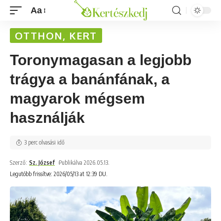
Aa
OTTHON, KERT
Toronymagasan a legjobb
trágya a banánfának, a
magyarok mégsem
használják
3 perc olvasási idő
Szerző:
Sz. József
Publikálva 2026.05.13.
Legutóbb frissítve: 2026/05/13 at 12:39 DU.