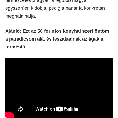
természetes „trágyát” a legtöbb magyar
egyszerűen kidobja, pedig a banánfa konkrétan
meghálálhatja.
Ajánló:
Ezt az 50 forintos konyhai szert öntöm
a paradicsom alá, és leszakadnak az ágak a
terméstől