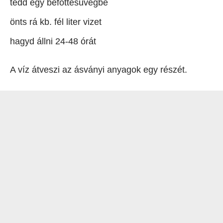
tedd egy befőttesüvegbe
önts rá kb. fél liter vizet
hagyd állni 24-48 órát
A víz átveszi az ásványi anyagok egy részét.