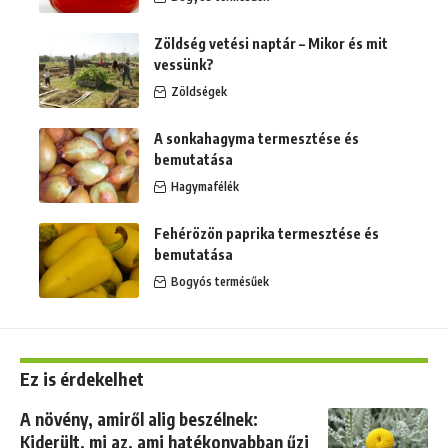
Zöldség vetési naptár – Mikor és mit
vessünk?
Zöldségek
A sonkahagyma termesztése és
bemutatása
Hagymafélék
Fehérözön paprika termesztése és
bemutatása
Bogyós termésűek
Ez is érdekelhet
A növény, amiről alig beszélnek:
Kiderült, mi az, ami hatékonyabban űzi