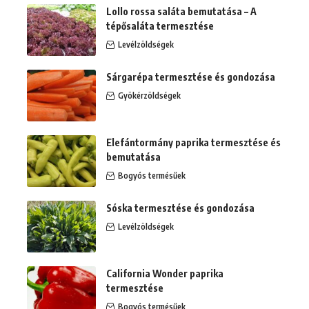
Lollo rossa saláta bemutatása – A
tépősaláta termesztése
Levélzöldségek
Sárgarépa termesztése és gondozása
Gyökérzöldségek
Elefántormány paprika termesztése és
bemutatása
Bogyós termésűek
Sóska termesztése és gondozása
Levélzöldségek
California Wonder paprika
termesztése
Bogyós termésűek