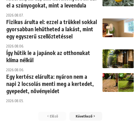
el a szúnyogokat, mint a levendula
2026.08.07.
Fizikus árulta el: ezzel a trükkel sokkal
gyorsabban lehűtheted a lakást, mint
egy egyszerű szellőztetéssel
2026.08.06.
Így hűtik le a japánok az otthonukat
klíma nélkül
2026.08.06.
Egy kertész elárulta: nyáron nem a
napi 2 locsolás menti meg a kertedet,
gyepedet, növényeidet
2026.08.05.
Előző
Következő