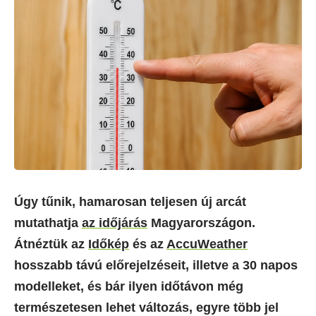
Úgy tűnik, hamarosan teljesen új arcát
mutathatja
az időjárás
Magyarországon.
Átnéztük az
Időkép
és az
AccuWeather
hosszabb távú előrejelzéseit, illetve a 30 napos
modelleket, és bár ilyen időtávon még
természetesen lehet változás, egyre több jel