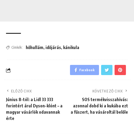
hőhullám
,
időjárás
,
kánikula
Címkék:
Facebook
ELŐZŐ CIKK
KÖVETKEZŐ CIKK
Június 8-tól: a Lidl 33 333
SOS termékvisszahívás:
forintért árul Dyson-klónt – a
azonnal dobd ki a kukába ezt
magyar vásárlók odavannak
a fűszert, ha vásároltál belőle
érte