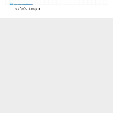
Kép forrása: Idokep.hu