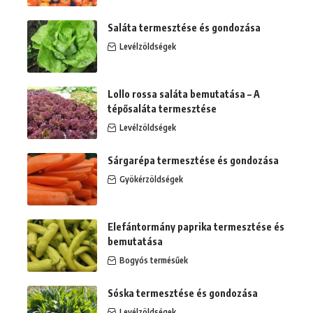
Saláta termesztése és gondozása
Levélzöldségek
Lollo rossa saláta bemutatása – A
tépősaláta termesztése
Levélzöldségek
Sárgarépa termesztése és gondozása
Gyökérzöldségek
Elefántormány paprika termesztése és
bemutatása
Bogyós termésűek
Sóska termesztése és gondozása
Levélzöldségek