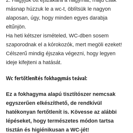
2. Hagyjuk ott éjszakára a hagymát, majd csak
másnap húzzuk le a wc-t, öblítsük le nagyon
alaposan, úgy, hogy minden egyes darabja
eltűnjön.
Ha heti kétszer ismételed, WC-dben sosem
szaporodnak el a kórokozók, mert megöli ezeket!
Célszerű mindig éjszaka végezni, hogy legyen
ideje kifejteni a hatását.
Wc fertőtlenítés fokhagymás teával
:
Ez a fokhagyma alapú tisztítószer nemcsak
egyszerűen elkészíthető, de rendkívül
hatékonyan fertőtlenít is. Kövesse az alábbi
lépéseket, hogy természetes módon tartsa
tisztán és higiénikusan a WC-jét!