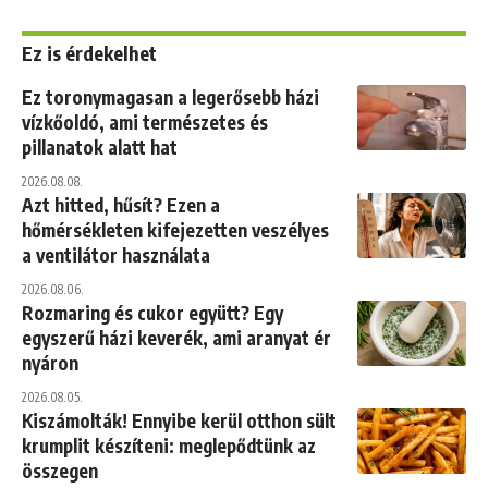
Ez is érdekelhet
Ez toronymagasan a legerősebb házi
vízkőoldó, ami természetes és
pillanatok alatt hat
2026.08.08.
Azt hitted, hűsít? Ezen a
hőmérsékleten kifejezetten veszélyes
a ventilátor használata
2026.08.06.
Rozmaring és cukor együtt? Egy
egyszerű házi keverék, ami aranyat ér
nyáron
2026.08.05.
Kiszámolták! Ennyibe kerül otthon sült
krumplit készíteni: meglepődtünk az
összegen