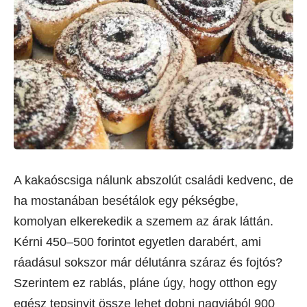
A kakaóscsiga nálunk abszolút családi kedvenc, de
ha mostanában besétálok egy pékségbe,
komolyan elkerekedik a szemem az árak láttán.
Kérni 450–500 forintot egyetlen darabért, ami
ráadásul sokszor már délutánra száraz és fojtós?
Szerintem ez rablás, pláne úgy, hogy otthon egy
egész tepsinyit össze lehet dobni nagyjából 900