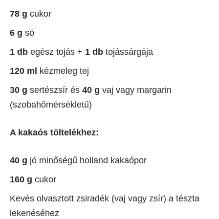
78 g
cukor
6 g
só
1 db
egész tojás +
1 db
tojássárgája
120 ml
kézmeleg tej
30 g
sertészsír és
40 g
vaj vagy margarin
(szobahőmérsékletű)
A kakaós töltelékhez:
40 g
jó minőségű holland kakaópor
160 g
cukor
Kevés olvasztott zsiradék (vaj vagy zsír) a tészta
lekenéséhez