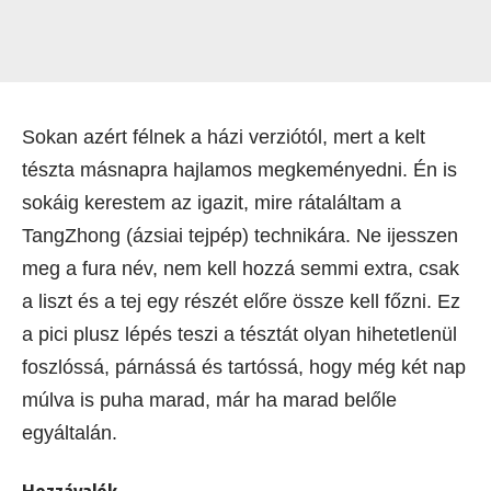
Sokan azért félnek a házi verziótól, mert a kelt
tészta másnapra hajlamos megkeményedni. Én is
sokáig kerestem az igazit, mire rátaláltam a
TangZhong (ázsiai tejpép) technikára. Ne ijesszen
meg a fura név, nem kell hozzá semmi extra, csak
a liszt és a tej egy részét előre össze kell főzni. Ez
a pici plusz lépés teszi a tésztát olyan hihetetlenül
foszlóssá, párnássá és tartóssá, hogy még két nap
múlva is puha marad, már ha marad belőle
egyáltalán.
Hozzávalók