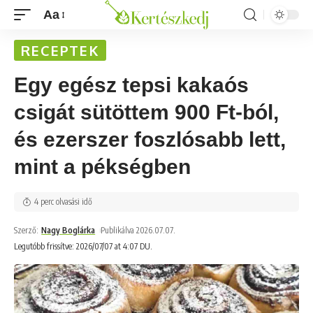
Aa
RECEPTEK
Egy egész tepsi kakaós
csigát sütöttem 900 Ft-ból,
és ezerszer foszlósabb lett,
mint a pékségben
4 perc olvasási idő
Szerző:
Nagy Boglárka
Publikálva 2026.07.07.
Legutóbb frissítve: 2026/07/07 at 4:07 DU.