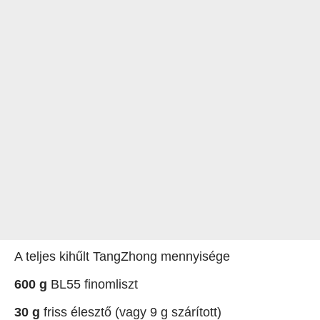
A teljes kihűlt TangZhong mennyisége
600 g
BL55 finomliszt
30 g
friss élesztő (vagy 9 g szárított)