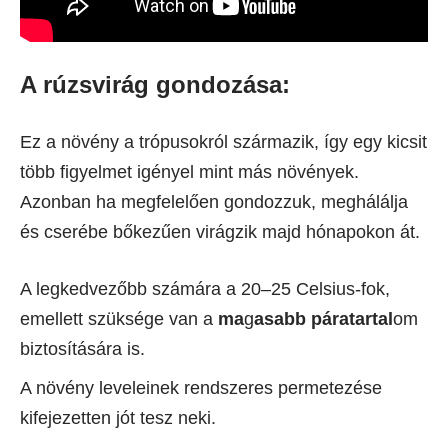
A rúzsvirág gondozása:
Ez a növény a trópusokról származik, így egy kicsit
több figyelmet igényel mint más növények.
Azonban ha megfelelően gondozzuk, meghálálja
és cserébe bőkezűen virágzik majd hónapokon át.
A legkedvezőbb számára a 20–25 Celsius-fok,
emellett szüksége van a
ma
g
asabb páratartal
om
biztosítására is.
A növény leveleinek rendszeres permetezése
kifejezetten jót tesz neki.