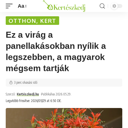
Aa
OTTHON, KERT
Ez a virág a
panellakásokban nyílik a
legszebben, a magyarok
mégsem tartják
3 perc olvasási idő
Szerző:
Kertészkedj.hu
Publikálva 2026.05.29.
Legutóbb frissítve: 2026/05/29 at 6:50 DE.