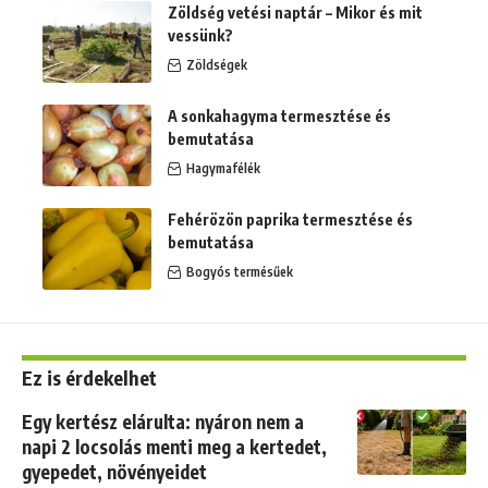
Zöldség vetési naptár – Mikor és mit
vessünk?
Zöldségek
A sonkahagyma termesztése és
bemutatása
Hagymafélék
Fehérözön paprika termesztése és
bemutatása
Bogyós termésűek
Ez is érdekelhet
Egy kertész elárulta: nyáron nem a
napi 2 locsolás menti meg a kertedet,
gyepedet, növényeidet