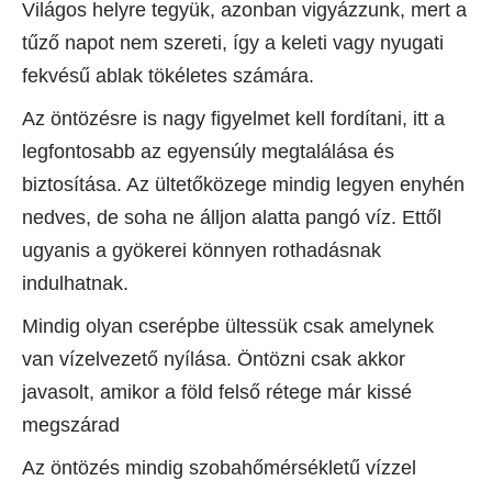
Világos helyre tegyük, azonban vigyázzunk, mert a
tűző napot nem szereti, így a keleti vagy nyugati
fekvésű ablak tökéletes számára.
Az öntözésre is nagy figyelmet kell fordítani, itt a
legfontosabb az egyensúly megtalálása és
biztosítása. Az ültetőközege mindig legyen enyhén
nedves, de soha ne álljon alatta pangó víz. Ettől
ugyanis a gyökerei könnyen rothadásnak
indulhatnak.
Mindig olyan cserépbe ültessük csak amelynek
van vízelvezető nyílása. Öntözni csak akkor
javasolt, amikor a föld felső rétege már kissé
megszárad
Az öntözés mindig szobahőmérsékletű vízzel