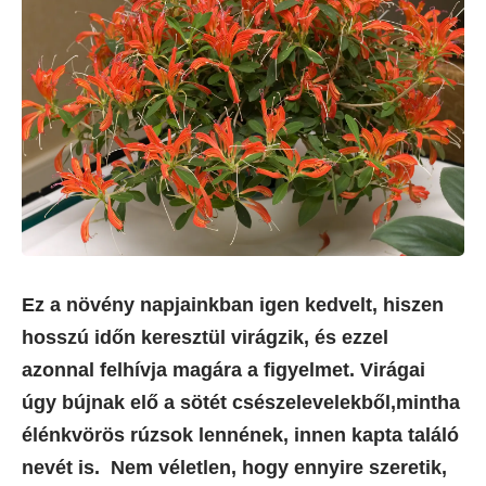
Ez a növény napjainkban igen kedvelt, hiszen
hosszú időn keresztül virágzik, és ezzel
azonnal felhívja magára a figyelmet. Virágai
úgy bújnak elő a sötét csészelevelekből,mintha
élénkvörös rúzsok lennének, innen kapta találó
nevét is. Nem véletlen, hogy ennyire szeretik,