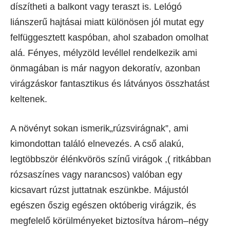
díszítheti a balkont vagy teraszt is. Lelógó
liánszerű hajtásai miatt különösen jól mutat egy
felfüggesztett kaspóban, ahol szabadon omolhat
alá. Fényes, mélyzöld levéllel rendelkezik ami
önmagában is már nagyon dekoratív, azonban
virágzáskor fantasztikus és látványos összhatást
keltenek.
A növényt sokan ismerik„rúzsvirágnak”, ami
kimondottan találó elnevezés. A cső alakú,
legtöbbször élénkvörös színű virágok ,( ritkábban
rózsaszínes vagy narancsos) valóban egy
kicsavart rúzst juttatnak eszünkbe. Májustól
egészen őszig egészen októberig virágzik, és
megfelelő körülményeket biztosítva három–négy