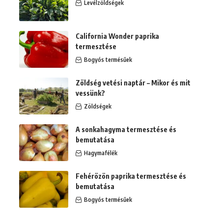
Levélzöldségek
California Wonder paprika
termesztése
Bogyós termésűek
Zöldség vetési naptár – Mikor és mit
vessünk?
Zöldségek
A sonkahagyma termesztése és
bemutatása
Hagymafélék
Fehérözön paprika termesztése és
bemutatása
Bogyós termésűek