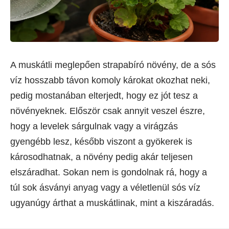
A muskátli meglepően strapabíró növény, de a sós
víz hosszabb távon komoly károkat okozhat neki,
pedig mostanában elterjedt, hogy ez jót tesz a
növényeknek. Először csak annyit veszel észre,
hogy a levelek sárgulnak vagy a virágzás
gyengébb lesz, később viszont a gyökerek is
károsodhatnak, a növény pedig akár teljesen
elszáradhat. Sokan nem is gondolnak rá, hogy a
túl sok ásványi anyag vagy a véletlenül sós víz
ugyanúgy árthat a muskátlinak, mint a kiszáradás.