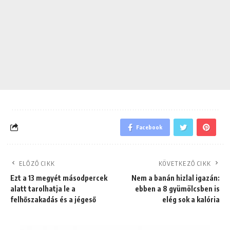
Facebook
ELŐZŐ CIKK
KÖVETKEZŐ CIKK
Ezt a 13 megyét másodpercek
Nem a banán hizlal igazán:
alatt tarolhatja le a
ebben a 8 gyümölcsben is
felhőszakadás és a jégeső
elég sok a kalória