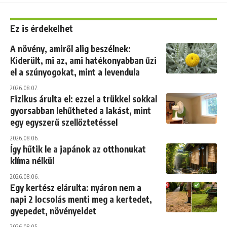
Ez is érdekelhet
A növény, amiről alig beszélnek:
Kiderült, mi az, ami hatékonyabban űzi
el a szúnyogokat, mint a levendula
2026.08.07.
Fizikus árulta el: ezzel a trükkel sokkal
gyorsabban lehűtheted a lakást, mint
egy egyszerű szellőztetéssel
2026.08.06.
Így hűtik le a japánok az otthonukat
klíma nélkül
2026.08.06.
Egy kertész elárulta: nyáron nem a
napi 2 locsolás menti meg a kertedet,
gyepedet, növényeidet
2026.08.05.