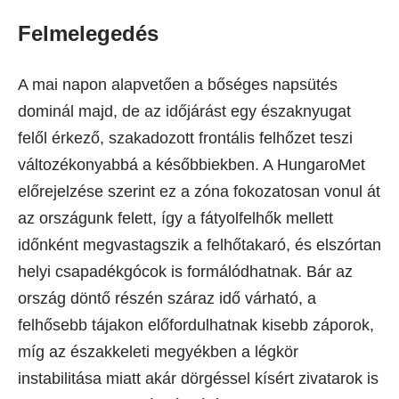
Felmelegedés
A mai napon alapvetően a bőséges napsütés
dominál majd, de az időjárást egy északnyugat
felől érkező, szakadozott frontális felhőzet teszi
változékonyabbá a későbbiekben. A HungaroMet
előrejelzése szerint ez a zóna fokozatosan vonul át
az országunk felett, így a fátyolfelhők mellett
időnként megvastagszik a felhőtakaró, és elszórtan
helyi csapadékgócok is formálódhatnak. Bár az
ország döntő részén száraz idő várható, a
felhősebb tájakon előfordulhatnak kisebb záporok,
míg az északkeleti megyékben a légkör
instabilitása miatt akár dörgéssel kísért zivatarok is