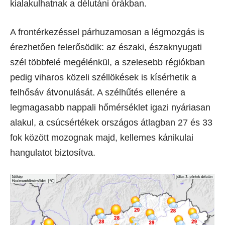
kialakulhatnak a délutáni órákban.
A frontérkezéssel párhuzamosan a légmozgás is
érezhetően felerősödik: az északi, északnyugati
szél többfelé megélénkül, a szelesebb régiókban
pedig viharos közeli széllökések is kísérhetik a
felhősáv átvonulását. A szélhűtés ellenére a
legmagasabb nappali hőmérséklet igazi nyáriasan
alakul, a csúcsértékek országos átlagban 27 és 33
fok között mozognak majd, kellemes kánikulai
hangulatot biztosítva.