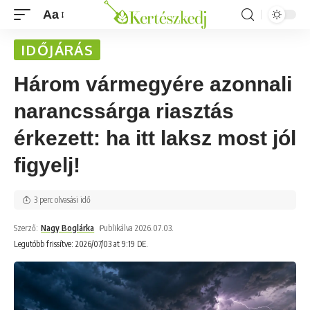
Aa
IDŐJÁRÁS
Három vármegyére azonnali
narancssárga riasztás
érkezett: ha itt laksz most jól
figyelj!
3 perc olvasási idő
Szerző:
Nagy Boglárka
Publikálva 2026.07.03.
Legutóbb frissítve: 2026/07/03 at 9:19 DE.