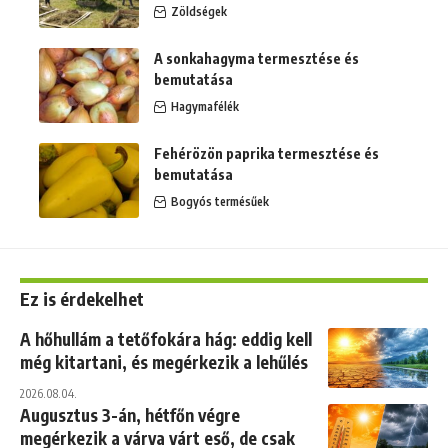
Zöldségek
A sonkahagyma termesztése és
bemutatása
Hagymafélék
Fehérözön paprika termesztése és
bemutatása
Bogyós termésűek
Ez is érdekelhet
A hőhullám a tetőfokára hág: eddig kell
még kitartani, és megérkezik a lehűlés
2026.08.04.
Augusztus 3-án, hétfőn végre
megérkezik a várva várt eső, de csak