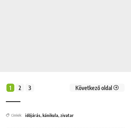
1
2
3
Következő oldal
időjárás
,
kánikula
,
zivatar
Címkék: