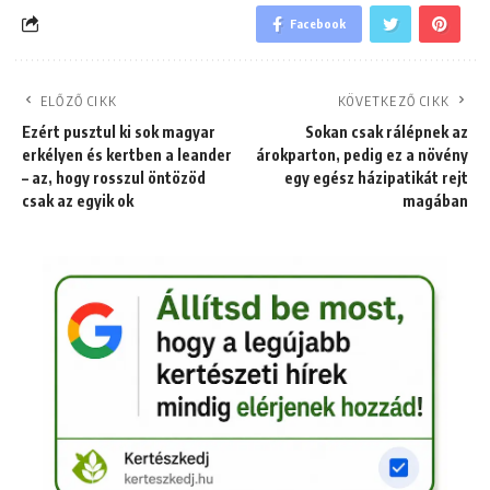
Facebook
ELŐZŐ CIKK
KÖVETKEZŐ CIKK
Ezért pusztul ki sok magyar
Sokan csak rálépnek az
erkélyen és kertben a leander
árokparton, pedig ez a növény
– az, hogy rosszul öntözöd
egy egész házipatikát rejt
csak az egyik ok
magában