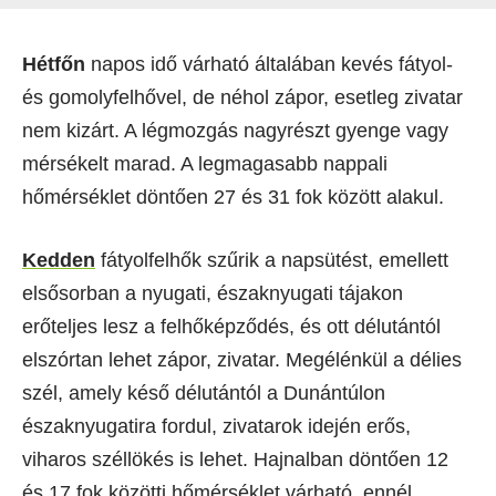
Hétfőn
napos idő várható általában kevés fátyol-
és gomolyfelhővel, de néhol zápor, esetleg zivatar
nem kizárt. A légmozgás nagyrészt gyenge vagy
mérsékelt marad. A legmagasabb nappali
hőmérséklet döntően 27 és 31 fok között alakul.
Kedden
fátyolfelhők szűrik a napsütést, emellett
elsősorban a nyugati, északnyugati tájakon
erőteljes lesz a felhőképződés, és ott délutántól
elszórtan lehet zápor, zivatar. Megélénkül a délies
szél, amely késő délutántól a Dunántúlon
északnyugatira fordul, zivatarok idején erős,
viharos széllökés is lehet. Hajnalban döntően 12
és 17 fok közötti hőmérséklet várható, ennél