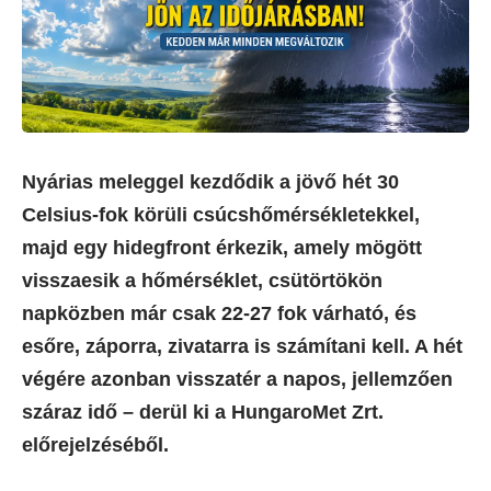
Nyárias meleggel kezdődik a jövő hét 30
Celsius-fok körüli csúcshőmérsékletekkel,
majd egy hidegfront érkezik, amely mögött
visszaesik a hőmérséklet, csütörtökön
napközben már csak 22-27 fok várható, és
esőre, záporra, zivatarra is számítani kell. A hét
végére azonban visszatér a napos, jellemzően
száraz idő – derül ki a HungaroMet Zrt.
előrejelzéséből.