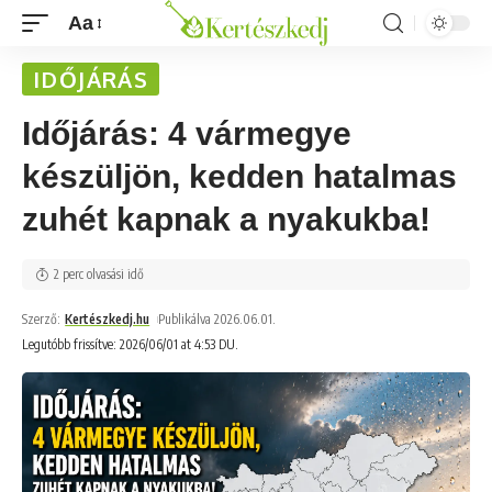
Aa
IDŐJÁRÁS
Időjárás: 4 vármegye
készüljön, kedden hatalmas
zuhét kapnak a nyakukba!
2 perc olvasási idő
Szerző:
Kertészkedj.hu
Publikálva 2026.06.01.
Legutóbb frissítve: 2026/06/01 at 4:53 DU.