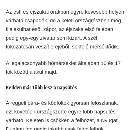
Az esti és éjszakai órákban egyre kevesebb helyen
várható csapadék, de a keleti országrészben még
kialakulhat eső, zápor, az éjszaka első felében
pedig egy-egy zivatar sem kizárt. A szél
fokozatosan veszít erejéből, sokfelé mérséklődik.
A legalacsonyabb hőmérséklet általában 10 és 17
fok között alakul majd.
Kedden már több lesz a napsütés
A reggeli pára- és ködfoltok gyorsan feloszlanak,
ezt követően országszerte egyre több napsütés
várható. Keleten is csökken a felhőzet, a Nyugat-
Dunántúlon pedig inkább csak fátyolfelhők