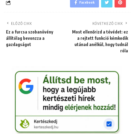
Facebook
ELŐZŐ CIKK
KÖVETKEZŐ CIKK
Ez a furcsa szobanövény
Most ellenőrizd a tévédet: ez
állítólag bevonzza a
a rejtett funkció kémkedik
gazdagságot
utánad anélkül, hogy tudnál
róla