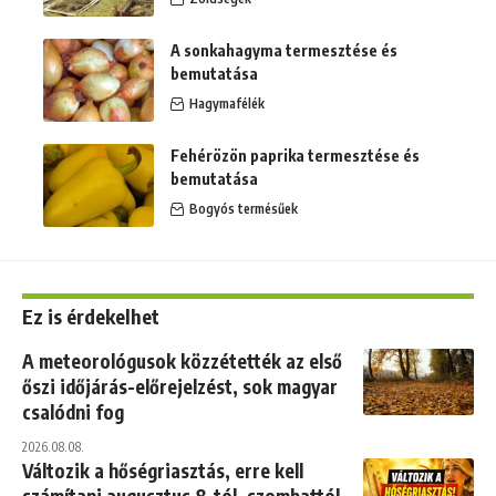
A sonkahagyma termesztése és
bemutatása
Hagymafélék
Fehérözön paprika termesztése és
bemutatása
Bogyós termésűek
Ez is érdekelhet
A meteorológusok közzétették az első
őszi időjárás-előrejelzést, sok magyar
csalódni fog
2026.08.08.
Változik a hőségriasztás, erre kell
számítani augusztus 8-tól, szombattól