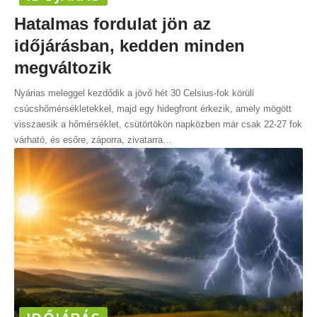
Hatalmas fordulat jön az
időjárásban, kedden minden
megváltozik
Nyárias meleggel kezdődik a jövő hét 30 Celsius-fok körüli
csúcshőmérsékletekkel, majd egy hidegfront érkezik, amely mögött
visszaesik a hőmérséklet, csütörtökön napközben már csak 22-27 fok
várható, és esőre, záporra, zivatarra
…