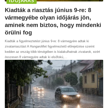
IDŐJÁRÁS
Kiadták a riasztás június 9-re: 8
vármegyébe olyan időjárás jön,
aminek nem biztos, hogy mindenki
örülni fog
Kiadták a figyelmeztetést június 9-re: 8 vármegyére adtak ki
zivatarriasztást A HungaroMet figyelmeztető előrejelzése szerint
kedden az ország több térségében is kialakulhatnak zivatarok, ezért
összesen 8 vármegyére adtak ki elsőfokú,
…