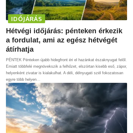
IDŐJÁRÁS
Hétvégi időjárás: pénteken érkezik
a fordulat, ami az egész hétvégét
átírhatja
PÉNTEK Pénteken újabb hidegfront éri el hazánkat északnyugat felől.
Emiatt többfelé megnövekszik a felhőzet, elszórtan kisebb eső, zápor,
helyenként zivatar is kialakulhat. A déli, délnyugati szél fokozatosan
egyre több helyen
…