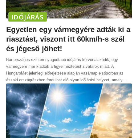
IDŐJÁRÁS
Egyetlen egy vármegyére adták ki a
riasztást, viszont itt 60km/h-s szél
és jégeső jöhet!
Bár országos szinten nyugodtabb időjárás körvonalazódik, egy
vármegyére már kiadták a figyelmeztetést zivatarok miatt. A
HungaroMet jelenlegi előrejelzése alapján vasárnap elsősorban az
északi országrészben fordulhat elő olyan időjárási helyzet, amely
…