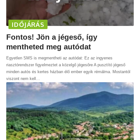
IDŐJÁRÁS
Fontos! Jön a jégeső, így
mentheted meg autódat
Egyetlen SMS is megmentheti az autódat: Ez az ingyenes
riasztórendszer figyelmeztet a közelgő jégesőre A pusztító jégeső
minden autós és kertes házban élő ember egyik rémálma. Mostantól
viszont nem kell
…