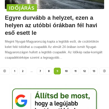
IDŐJÁRÁS
Egyre durvább a helyzet, ezen a
helyen az utóbbi órákban fél havi
eső esett le
Megint Nyugat-Magyarország kapta a legtöbb esőt, de csütörtökön
kelet felé tolódhat a csapadék Az elmúlt 24 órában ismét Nyugat-
Magyarországon hullott a legtöbb csapadék. Az Időkép radar-korrigált
csapadéktérképe szerint a legnagyobb
…
1
2
…
7
8
9
10
11
12
13