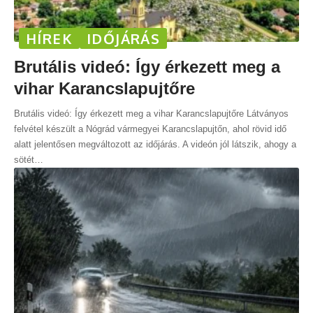
HÍREK
IDŐJÁRÁS
Brutális videó: Így érkezett meg a
vihar Karancslapujtőre
Brutális videó: Így érkezett meg a vihar Karancslapujtőre Látványos
felvétel készült a Nógrád vármegyei Karancslapujtőn, ahol rövid idő
alatt jelentősen megváltozott az időjárás. A videón jól látszik, ahogy a
sötét
…