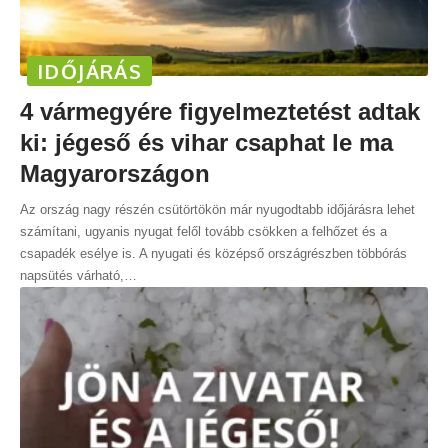
IDŐJÁRÁS
4 vármegyére figyelmeztetést adtak
ki: jégeső és vihar csaphat le ma
Magyarországon
Az ország nagy részén csütörtökön már nyugodtabb időjárásra lehet
számítani, ugyanis nyugat felől tovább csökken a felhőzet és a
csapadék esélye is. A nyugati és középső országrészben többórás
napsütés várható,
…