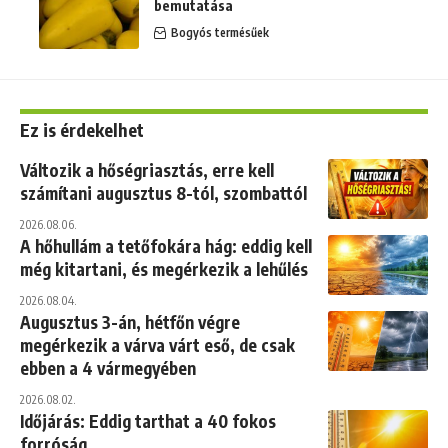
bemutatása
Bogyós termésűek
Ez is érdekelhet
Változik a hőségriasztás, erre kell
számítani augusztus 8-tól, szombattól
2026.08.06.
A hőhullám a tetőfokára hág: eddig kell
még kitartani, és megérkezik a lehűlés
2026.08.04.
Augusztus 3-án, hétfőn végre
megérkezik a várva várt eső, de csak
ebben a 4 vármegyében
2026.08.02.
Időjárás: Eddig tarthat a 40 fokos
forróság