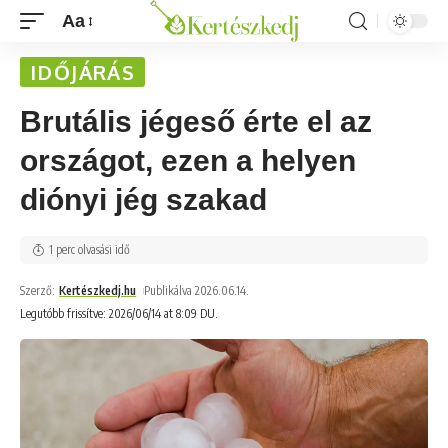
Aa
IDŐJÁRÁS
Brutális jégeső érte el az
országot, ezen a helyen
diónyi jég szakad
1 perc olvasási idő
Szerző:
Kertészkedj.hu
Publikálva 2026.06.14.
Legutóbb frissítve: 2026/06/14 at 8:09 DU.