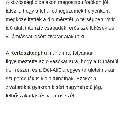
A közösségi oldalakon megosztott fotókon jól
látszik, hogy a lehullott jégszemek helyenként
megközelítették a dió méretét. A térségben rövid
idő alatt intenzív csapadék, erős széllökések és
villámlással kísért zivatar alakult ki.
A
Kertészkedj.hu
már a nap folyamán
figyelmeztette az olvasókat arra, hogy a Dunántúl
déli részén és a Dél-Alföld egyes területein akár
szupercellák is kialakulhatnak. Ezeket a
zivatarokat gyakran kíséri nagyméretű jég,
felhőszakadás és viharos szél.