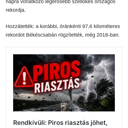
napra vonatkozó legerősebb széllökés országos
rekordja.
Hozzátették: a korábbi, óránkénti 97,6 kilométeres
rekordot Békéscsabán rögzítették, még 2018-ban.