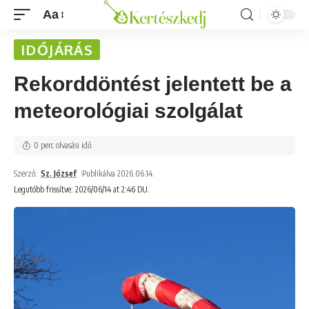
Aa
IDŐJÁRÁS
Rekorddöntést jelentett be a
meteorológiai szolgálat
0 perc olvasási idő
Szerző:
Sz. József
Publikálva 2026.06.14.
Legutóbb frissítve: 2026/06/14 at 2:46 DU.