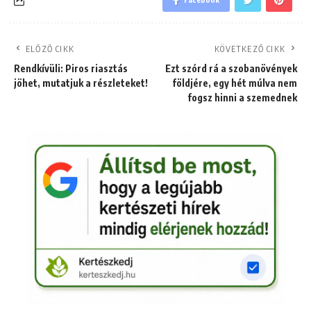
ELŐZŐ CIKK
KÖVETKEZŐ CIKK
Rendkívüli: Piros riasztás
Ezt szórd rá a szobanövények
jöhet, mutatjuk a részleteket!
földjére, egy hét múlva nem
fogsz hinni a szemednek